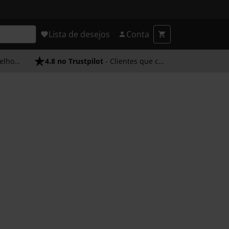
Lista de desejos
Conta
endimento
4.8 no Trustpilot
- Clientes que confiam em nós