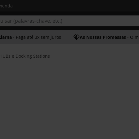
omenda
Klarna
- Paga até 3x sem juros
As Nossas Promessas
- O melhor at
HUBs e Docking Stations