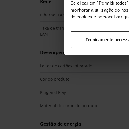
Rede
Se clicar em "Permitir todo
monitorar a utilização do no
Ethernet LAN
de cookies e personalizar qu
Taxa de transferência de dados Ethernet
LAN
Tecnicamente necess
Desempenho
Leitor de cartões integrado
Cor do produto
Plug and Play
Material do corpo do produto
Gestão de energia