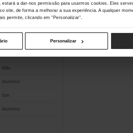
s", estará a dar-nos permissão para usarmos cookies. Eles ser
sso site, de forma a melhorar a sua experiência. A qualquer mome
Sim
ais permite, clicando em "Personalizar".
10,100,1000 Mbit/s
ário
Personalizar
Não
Alumínio
Sim
Alumínio