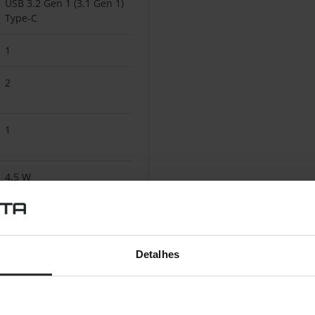
USB 3.2 Gen 1 (3.1 Gen 1)
Type-C
1
2
1
4,5 W
2
1
Detalhes
1