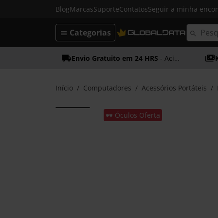
Blog
Marcas
Suporte
Contatos
Seguir a minha enc
Categorias
Envio Gratuito em 24 HRS
- Acima dos 50€
Início
Computadores
Acessórios Portáteis
🕶️ Óculos Oferta