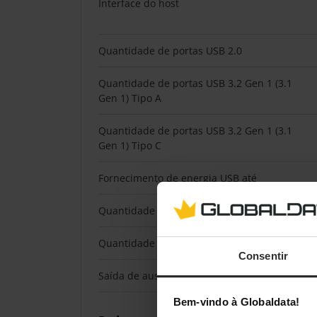
Interface do host
Quantidade de portas USB 2.0
Quantidade de portas USB 3.2 Gen 1 (3.1
Gen 1) Tipo A
Quantidade de portas USB 3.2 Gen 1 (3.1
Gen 1) Tipo C
Fornecimento de energia USB até
Quantidade de portas HDMI
Quantidade de portas DisplayPort
Consentir
Saída de auscultadores
Bem-vindo à Globaldata!