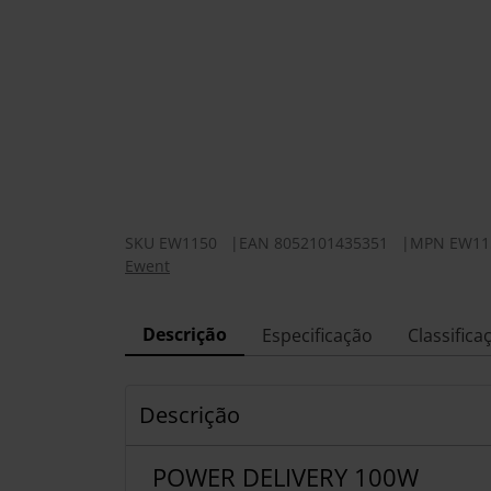
SKU
EW1150
|
EAN
8052101435351
|
MPN
EW11
Ewent
Descrição
Especificação
Classifica
Descrição
POWER DELIVERY 100W