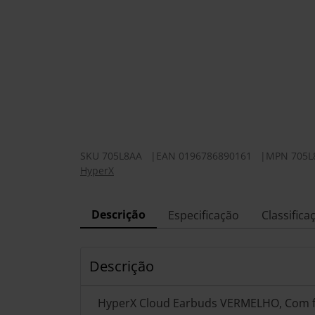
SKU
705L8AA
|
EAN
0196786890161
|
MPN
705L
HyperX
Descrição
Especificação
Classifica
Descrição
HyperX Cloud Earbuds VERMELHO, Com fio