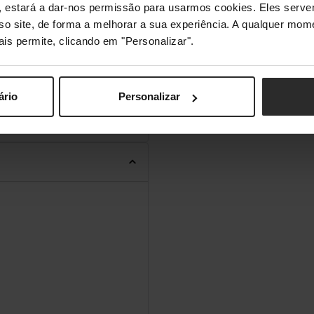
s", estará a dar-nos permissão para usarmos cookies. Eles ser
sso site, de forma a melhorar a sua experiência. A qualquer mome
Omnidirecional
ais permite, clicando em "Personalizar".
ário
Personalizar
20 g