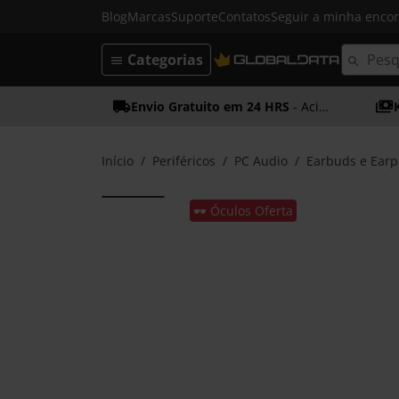
Blog
Marcas
Suporte
Contatos
Seguir a minha enc
Categorias
Envio Gratuito em 24 HRS
- Acima dos 50€
Início
Periféricos
PC Audio
Earbuds e Ear
🕶️ Óculos Oferta