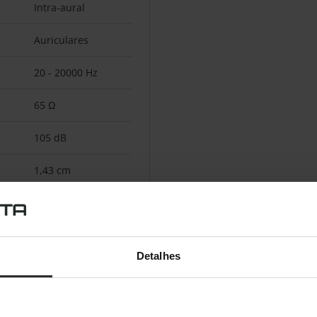
Intra-aural
Auriculares
20 - 20000 Hz
65 Ω
105 dB
1,43 cm
2%
Detalhes
In-line
-42 dB