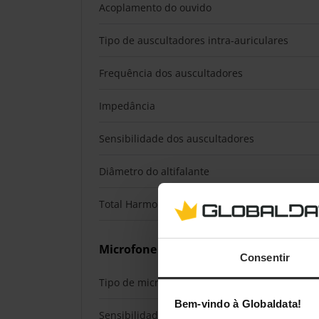
Acoplamento do ouvido
Tipo de auscultadores intra-auriculares
Frequência dos auscultadores
Impedância
Sensibilidade dos auscultadores
Diâmetro do altifalante
Total Harmonic Distortion (THD)
Microfone
Consentir
Tipo de microfone
Bem-vindo à Globaldata!
Sensibilidade do microfone