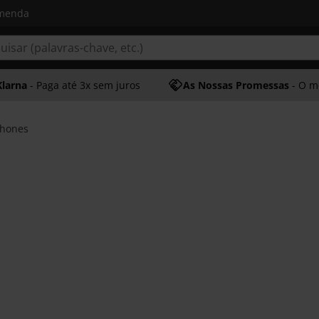
omenda
Klarna
- Paga até 3x sem juros
As Nossas Promessas
- O melhor at
phones