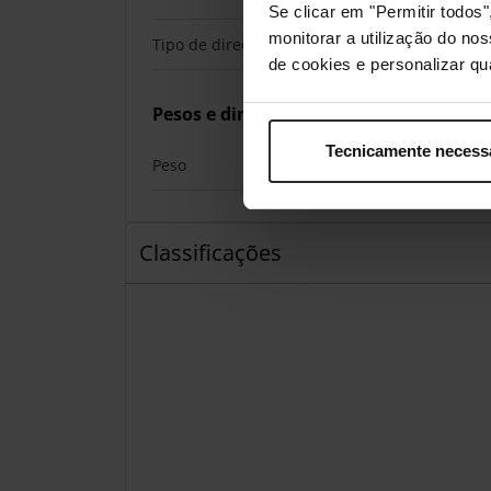
Se clicar em "Permitir todo
monitorar a utilização do no
Tipo de direcção do microfone
de cookies e personalizar qu
Pesos e dimensões
Tecnicamente necess
Peso
Classificações