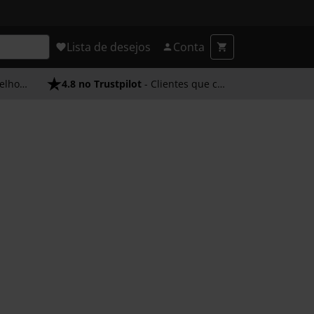
Lista de desejos
Conta
endimento
4.8 no Trustpilot
- Clientes que confiam em nós