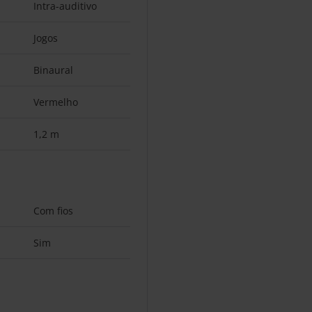
Intra-auditivo
Jogos
Binaural
Vermelho
1,2 m
Com fios
Sim