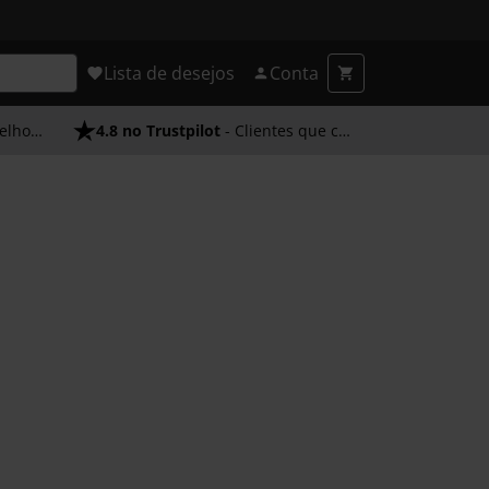
Lista de desejos
Conta
endimento
4.8 no Trustpilot
- Clientes que confiam em nós