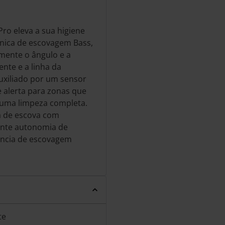
Pro eleva a sua higiene
cnica de escovagem Bass,
mente o ângulo e a
nte e a linha da
auxiliado por um sensor
e alerta para zonas que
 uma limpeza completa.
a de escova com
ante autonomia de
iência de escovagem
te