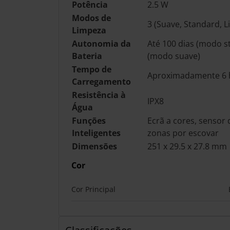
Potência
2.5 W
Modos de
3 (Suave, Standard, 
Limpeza
Autonomia da
Até 100 dias (modo st
Bateria
(modo suave)
Tempo de
Aproximadamente 6 
Carregamento
Resistência à
IPX8
Água
Funções
Ecrã a cores, sensor 
Inteligentes
zonas por escovar
Dimensões
251 x 29.5 x 27.8 mm
Cor
Cor Principal