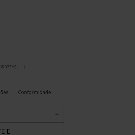
HR07ZYEU
|
ções
Conformidade
E E