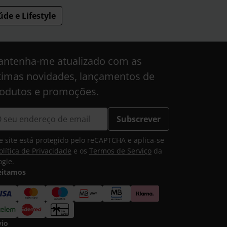
de e Lifestyle
ntenha-me atualizado com as
timas novidades, lançamentos de
odutos e promoções.
Subscrever
e site está protegido pelo reCAPTCHA e aplica-se
olítica de Privacidade
e os
Termos de Serviço
da
gle.
eitamos
vio