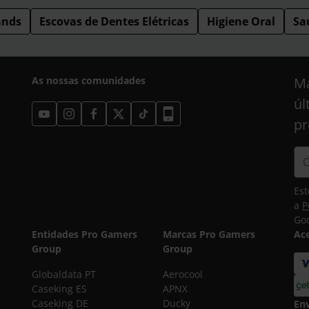
ands
Escovas de Dentes Elétricas
Higiene Oral
Saú
As nossas comunidades
Ma
úl
pr
Est
a
P
Goo
Entidades Pro Gamers
Marcas Pro Gamers
Ac
Group
Group
Globaldata PT
Aerocool
Caseking ES
APNX
Caseking DE
Ducky
En