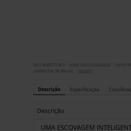
SKU
BHR07ZYEU
|
EAN
6932554436056
|
MPN
B
GARANTIA 36 Meses
|
Xiaomi
Descrição
Especificação
Classifica
Descrição
UMA ESCOVAGEM INTELIGENT