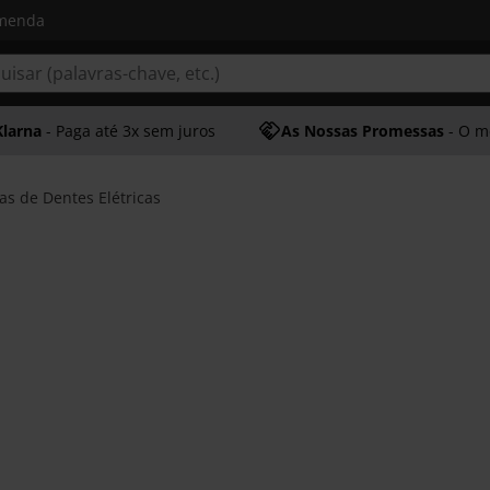
omenda
Klarna
- Paga até 3x sem juros
As Nossas Promessas
- O melhor at
as de Dentes Elétricas