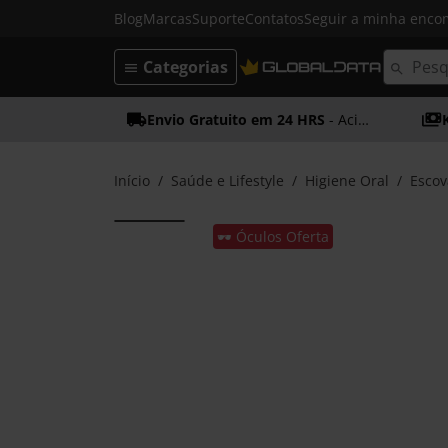
Blog
Marcas
Suporte
Contatos
Seguir a minha enc
Categorias
Envio Gratuito em 24 HRS
- Acima dos 50€
Início
Saúde e Lifestyle
Higiene Oral
Escov
🕶️ Óculos Oferta