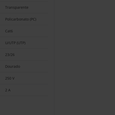
Transparente
Policarbonato (PC)
Cat6
U/UTP (UTP)
23/26
Dourado
250 V
2 A