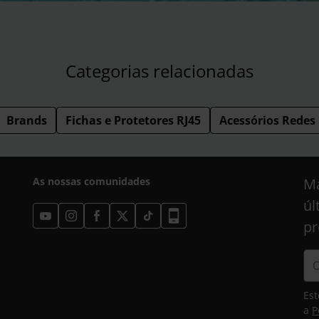
Categorias relacionadas
Brands
Fichas e Protetores RJ45
Acessórios Redes
As nossas comunidades
Ma
úl
pr
Est
a
P