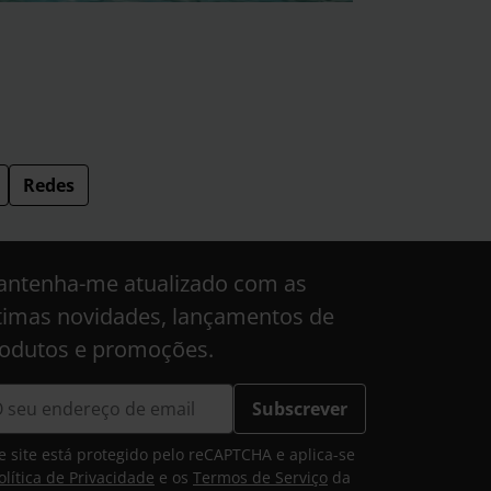
Redes
ntenha-me atualizado com as
timas novidades, lançamentos de
odutos e promoções.
Subscrever
e site está protegido pelo reCAPTCHA e aplica-se
olítica de Privacidade
e os
Termos de Serviço
da