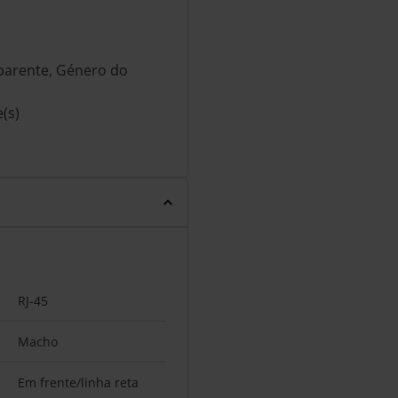
sparente, Género do
(s)
RJ-45
Macho
Em frente/linha reta