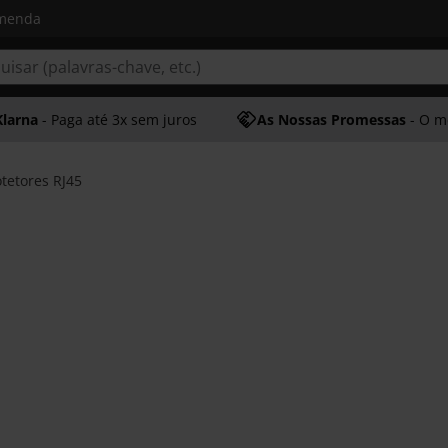
omenda
Klarna
- Paga até 3x sem juros
As Nossas Promessas
- O melhor at
otetores RJ45