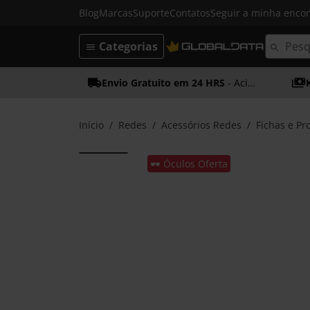
Blog
Marcas
Suporte
Contatos
Seguir a minha enc
Categorias
Envio Gratuito em 24 HRS
- Acima dos 50€
Início
Redes
Acessórios Redes
Fichas e Pr
🕶️ Óculos Oferta