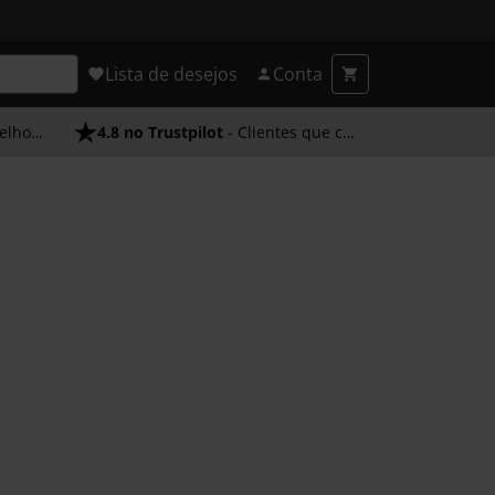
Lista de desejos
Conta
endimento
4.8 no Trustpilot
- Clientes que confiam em nós