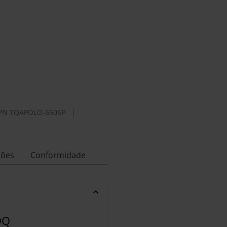
PN
TQAPOLO-650SP
|
ções
Conformidade
OQ