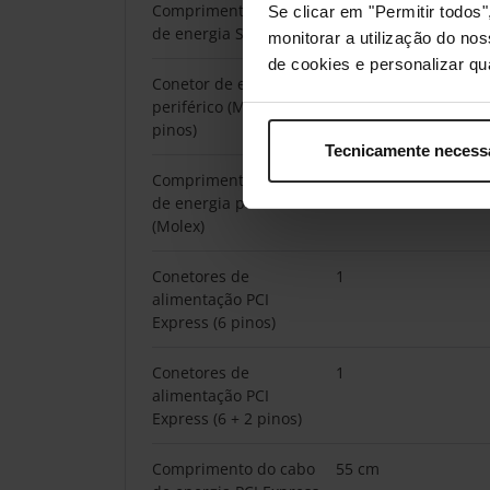
Comprimento do cabo
400,550,700 mm
Se clicar em "Permitir todo
de energia SATA
monitorar a utilização do no
de cookies e personalizar qu
Conetor de energia
3
periférico (Molex) (4
pinos)
Tecnicamente necess
Comprimento do cabo
700 mm
de energia periférico
(Molex)
Conetores de
1
alimentação PCI
Express (6 pinos)
Conetores de
1
alimentação PCI
Express (6 + 2 pinos)
Comprimento do cabo
55 cm