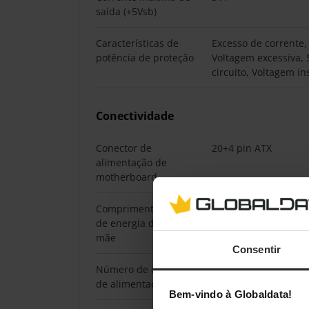
saída (+5Vsb)
Características de
Excesso de corrente,
potência de proteção
Voltagem excessiva,
circuito, Voltagem in
Conectividade
Conector de
20+4 pin ATX
alimentação de
motherboard
Comprimento do cabo
40 cm
de energia da placa-
mãe
Consentir
Número de conectores
5
de alimentação SATA
Bem-vindo à Globaldata!