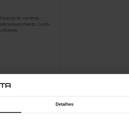
 Excesso de corrente,
 Sobreaquecimento, Curto-
suficiente
Detalhes