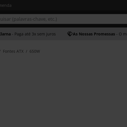
omenda
Klarna
- Paga até 3x sem juros
As Nossas Promessas
- O melhor at
Fontes ATX
650W