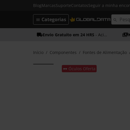
Blog
Marcas
Suporte
Contatos
Seguir a minha enc
Categorias
Envio Gratuito em 24 HRS
- Acima dos 50€
Início
Componentes
Fontes de Alimentação
🕶️ Óculos Oferta