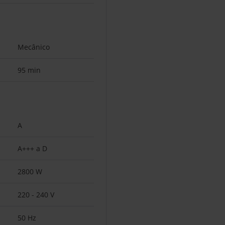
Mecânico
95 min
A
A+++ a D
2800 W
220 - 240 V
50 Hz