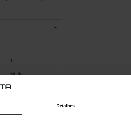
1
Médio
Forno elétrico
70 l
Detalhes
2800 W
70 l