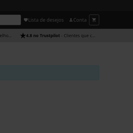
Lista de desejos
Conta
endimento
4.8 no Trustpilot
- Clientes que confiam em nós