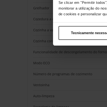
Se clicar em "Permitir todo
Grelhador
monitorar a utilização do no
de cookies e personalizar qu
Cozedura a convecção
Cozinha a vapor
Tecnicamente necess
Cozinha convencional
Funcionalidade de descongelamento do forno
Modo ECO
Número de programas de cozimento
Ventoinha
Auto-limpeza
Tecnologia de limpeza