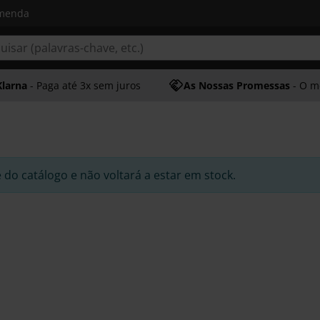
omenda
Klarna
- Paga até 3x sem juros
As Nossas Promessas
- O melhor at
e do catálogo e não voltará a estar em stock.