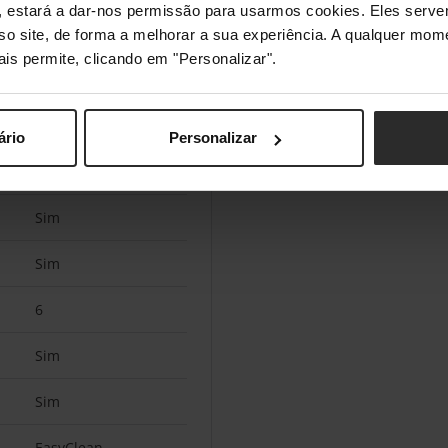
s", estará a dar-nos permissão para usarmos cookies. Eles ser
Sim
sso site, de forma a melhorar a sua experiência. A qualquer mome
ais permite, clicando em "Personalizar".
Sim
Sim
ário
Personalizar
Sim
Sim
Sim
6
Sim
Sim
EasyClean