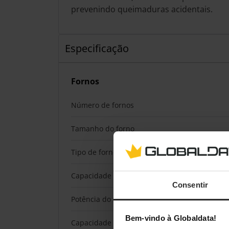
prevenindo queimaduras acidentais.
Especificação
Fornos
Número de fornos
Tamanho do forno
Tipo de forno
Capacidade interior do(s) forno(s) totais
Consentir
Potência do forno totais
Bem-vindo à Globaldata!
Capacidade líquida do forno