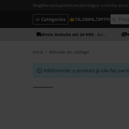
Blog
Marcas
Suporte
Contatos
Seguir a minha enc
Categorias
Envio Gratuito em 24 HRS
- Acima dos 50€
Início
Retirado do catálogo
Infelizmente, o produto já não faz part