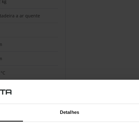
2 kg
itadeira a ar quente
m
m
 °C
0 °C
Detalhes
plo
dependente