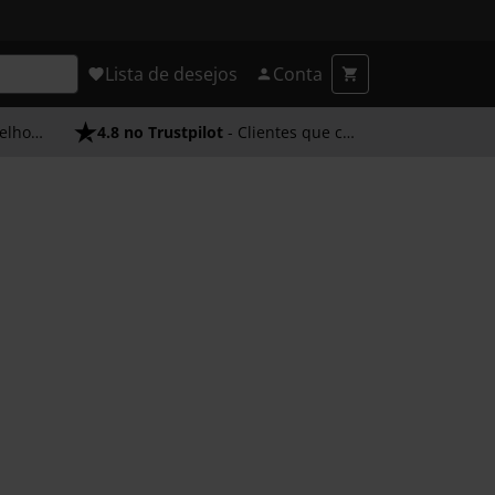
Lista de desejos
Conta
endimento
4.8 no Trustpilot
- Clientes que confiam em nós