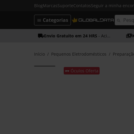
Blog
Marcas
Suporte
Contatos
Seguir a minha enc
Categorias
Envio Gratuito em 24 HRS
- Acima dos 50€
Início
Pequenos Eletrodomésticos
Preparaçã
🕶️ Óculos Oferta