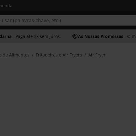
omenda
Klarna
- Paga até 3x sem juros
As Nossas Promessas
- O melhor at
o de Alimentos
Fritadeiras e Air Fryers
Air Fryer