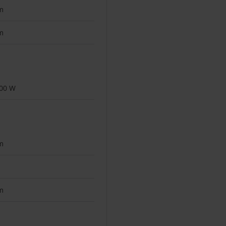
m
m
00 W
m
m