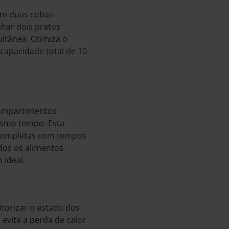
com duas cubas
nhar dois pratos
ltânea. Otimiza o
apacidade total de 10
compartimentos
smo tempo. Esta
s completas com tempos
dos os alimentos
 ideal.
itorizar o estado dos
evita a perda de calor