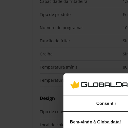
Capacidade da fritadeira
1,
Tipo de produto
Fr
Número de programas
10
Função de fritar
Si
Grelha
Si
Temperatura (mín.)
80
Temperatura (máx.)
20
Design
Consentir
Tipo de construção
Du
Bem-vindo à Globaldata!
Local de colocação
In