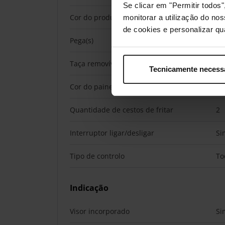
Se clicar em "Permitir todo
Cor do produto
Pr
monitorar a utilização do no
de cookies e personalizar qu
Pega(s)
Si
Taça removível
Si
Tecnicamente necess
Cor do painel de controlo
Pr
Quantidade de cestos de fritar
2
Interruptor ligar/desligar
Si
Tipo de controlo
To
Indicação
Visor incorporado
Si