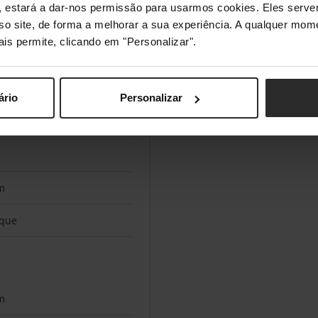
s", estará a dar-nos permissão para usarmos cookies. Eles ser
eto
sso site, de forma a melhorar a sua experiência. A qualquer mome
ais permite, clicando em "Personalizar".
m
m
ário
Personalizar
eto
m
que
m