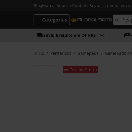
Blog
Marcas
Suporte
Contatos
Seguir a minha enc
Categorias
Envio Gratuito em 24 HRS
- Acima dos 50€
Início
Periféricos
Gamepads
Gamepads co
🕶️ Óculos Oferta