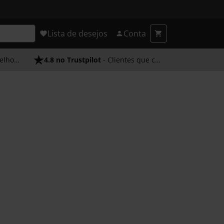
Lista de desejos
Conta
endimento
4.8 no Trustpilot
- Clientes que confiam em nós