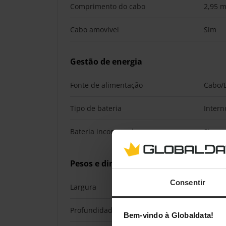
Comprimento do cabo
2,95 
Cabo amovível
Sim
Gestão de energia
Fonte de alimentação
Cabo/B
Tipo de bateria
Intern
Bateria incorporada
Sim
Pesos e dimensões
Consentir
Largura
155 
Profundidade
111 
Bem-vindo à Globaldata!