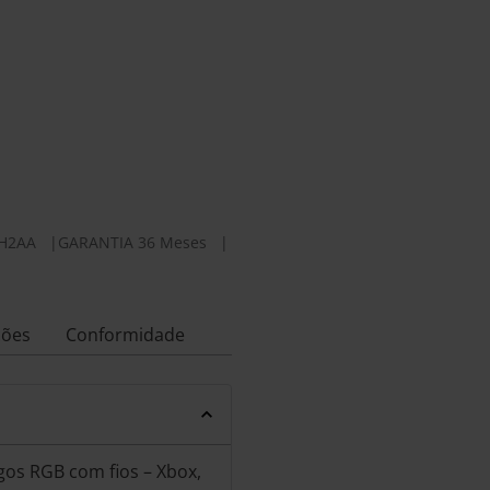
H2AA
|
GARANTIA 36 Meses
|
ções
Conformidade
gos RGB com fios – Xbox,