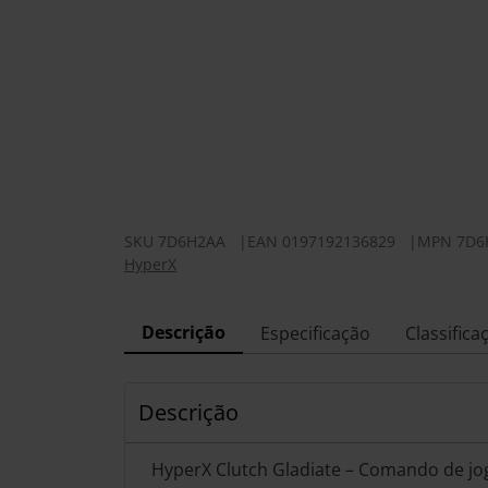
SKU
7D6H2AA
|
EAN
0197192136829
|
MPN
7D6
HyperX
Descrição
Especificação
Classifica
Descrição
HyperX Clutch Gladiate – Comando de jo