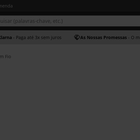
omenda
Klarna
- Paga até 3x sem juros
As Nossas Promessas
- O melhor at
m Fio