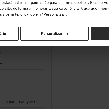
s", estará a dar-nos permissão para usarmos cookies. Eles ser
m
sso site, de forma a melhorar a sua experiência. A qualquer mome
ais permite, clicando em "Personalizar".
ário
Personalizar
mm
mm
mm
ype-A para USB Type-C