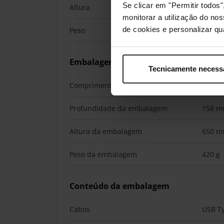
Se clicar em "Permitir todo
Altura
65 m
monitorar a utilização do no
de cookies e personalizar qu
Peso
290 g
Embalagem
Tecnicamente necess
Comprimento da embalagem
170 
Profundidade da embalagem
158 
Altura da embalagem
650 
Peso da embalagem
420 g
Conteúdo da embalagem
Cabos
USB T