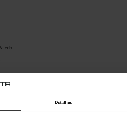
m
ateria
o
Detalhes
mm
mm