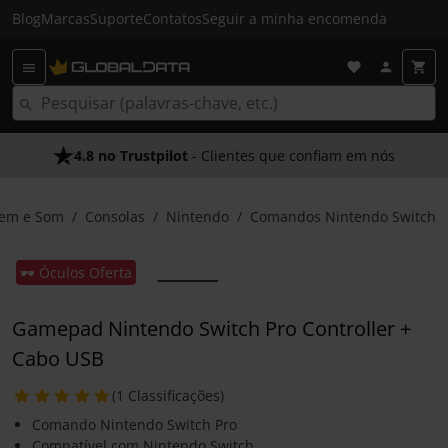
Blog
Marcas
Suporte
Contatos
Seguir a minha encomenda
4.8 no Trustpilot
As Nossas Promessas
- Clientes que confiam em nós
- O melhor atendimento
em e Som
Consolas
Nintendo
Comandos Nintendo Switch
🕶️ Óculos Oferta
Gamepad Nintendo Switch Pro Controller +
Cabo USB
(1 Classificações)
Comando Nintendo Switch Pro
Compatível com Nintendo Switch