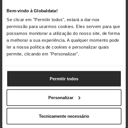
Peso
308 g
Bem-vindo à Globaldata!
Se clicar em "Permitir todos", estará a dar-nos
permissão para usarmos cookies. Eles servem para que
Embalagem
possamos monitorar a utilização do nosso site, de forma
a melhorar a sua experiência. A qualquer momento pode
Comprimento da embalagem
160 mm
ler a nossa política de cookies e personalizar quais
permite, clicando em "Personalizar".
Profundidade da embalagem
65 mm
Altura da embalagem
150 mm
Permitir todos
Peso da embalagem
365 g
Tipo de embalagem
Caixa
Personalizar
Conteúdo da embalagem
Tecnicamente necessário
Cabos
USB Type-C