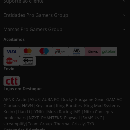
Suporte ao cliente
Entidades Pro Gamers Group
Marcas Pro Gamers Group
Aceitamos
Envio
Lojas em Destaque
APNX
|
Arctic
|
ASUS
|
AURA PC
|
Ducky
|
Endgame Gear
|
GAMIAC
|
Glorious
|
HAVN
|
Keychron
|
King Bundles
|
King Mod Systems
|
Kolink
|
Lian Li
|
LYNK+
|
Moza Racing
|
MSI
|
Nitro Concepts
|
noblechairs
|
NZXT
|
PHANTEKS
|
Playseat
|
SAMSUNG
|
streamplify
|
Team Group
|
Thermal Grizzly
|
TX3
Categorias Principais