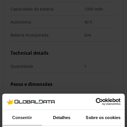
Capacidade da bateria
1300 mAh
Autonomia
40 h
Bateria incorporada
Sim
Technical details
Quantidade
1
Pesos e dimensões
Largura
152 mm
Profundidade
60 mm
Consentir
Detalhes
Sobre os cookies
Altura
106 mm