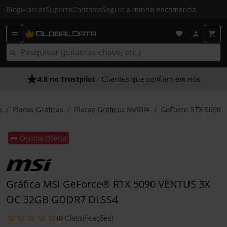
Blog
Marcas
Suporte
Contatos
Seguir a minha encomenda
4.8 no Trustpilot
- Clientes que confiam em nós
s
Placas Gráficas
Placas Gráficas NVIDIA
GeForce RTX 5090
🕶️ Óculos Oferta
Gráfica MSI GeForce® RTX 5090 VENTUS 3X
OC 32GB GDDR7 DLSS4
(0 Classificações)