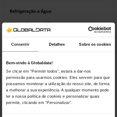
Refrigeração a Água
Watercooling
Não
Portas Internas
Consentir
Detalhes
Sobre os cookies
Conectores de
1 x 16-Pinos PCIe 5.0 - 12v-2x6
Alimentação
Bem-vindo à Globaldata!
Necessários
Se clicar em "Permitir todos", estará a dar-nos
permissão para usarmos cookies. Eles servem para que
Portas Externas
possamos monitorar a utilização do nosso site, de forma
a melhorar a sua experiência. A qualquer momento pode
Conectores do
3 x DisplayPort, 1 x HDMI
ler a nossa política de cookies e personalizar quais
Monitor
permite, clicando em "Personalizar".
Conectores
DisplayPort 2.1, HDMI 2.1
Padrão do