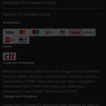
Entidades Pro Gamers Group
Marcas Pro Gamers Group
Aceitamos
Envio
Lojas em Destaque
APNX
|
Arctic
|
ASUS
|
AURA PC
|
Ducky
|
Endgame Gear
|
GAMIAC
|
Glorious
|
HAVN
|
Keychron
|
King Bundles
|
King Mod Systems
|
Kolink
|
Lian Li
|
LYNK+
|
Moza Racing
|
MSI
|
Nitro Concepts
|
noblechairs
|
NZXT
|
PHANTEKS
|
Playseat
|
SAMSUNG
|
streamplify
|
Team Group
|
Thermal Grizzly
|
TX3
Categorias Principais
noblechairs
|
ThunderX3
|
Memórias RAM
|
Radeon RX 9060 XT
|