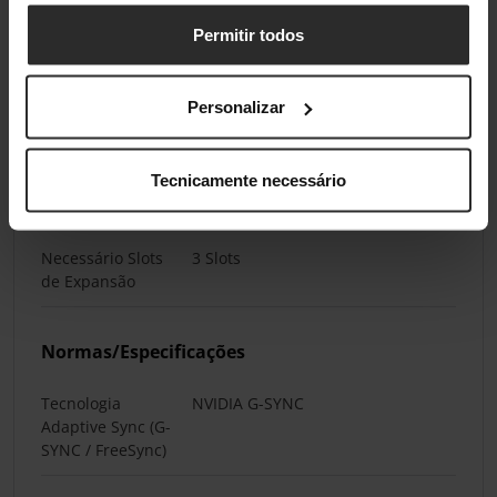
Monitor
Permitir todos
Back Connect
Personalizar
Back Connect
Não
Tecnicamente necessário
Slots de Expansão
Necessário Slots
3 Slots
de Expansão
Normas/Especificações
Tecnologia
NVIDIA G-SYNC
Adaptive Sync (G-
SYNC / FreeSync)