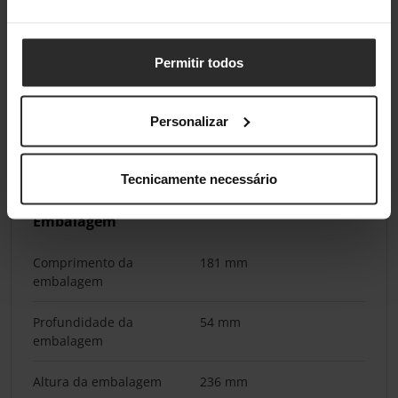
Frequência do microfone
50 - 16000 Hz
Sensibilidade do
-58 dB
Permitir todos
microfone
Personalizar
Pesos e dimensões
Peso
118 g
Tecnicamente necessário
Embalagem
Comprimento da
181 mm
embalagem
Profundidade da
54 mm
embalagem
Altura da embalagem
236 mm