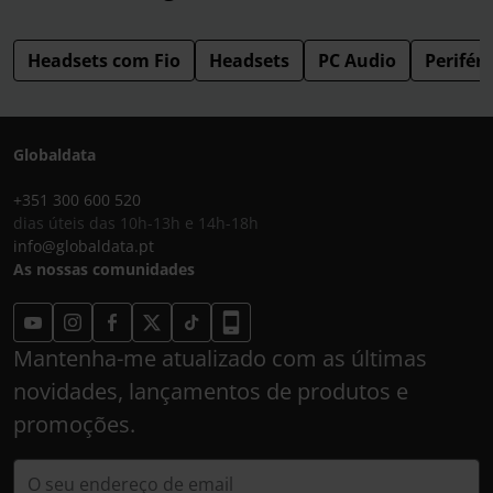
Headsets com Fio
Headsets
PC Audio
Periféri
Globaldata
+351 300 600 520
dias úteis das 10h-13h e 14h-18h
info@globaldata.pt
As nossas comunidades
Mantenha-me atualizado com as últimas
novidades, lançamentos de produtos e
promoções.