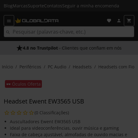
Blog
Marcas
Suporte
Contatos
Seguir a minha encomenda
4.8 no Trustpilot
- Clientes que confiam em nós
Início
Periféricos
PC Audio
Headsets
Headsets com Fio
🕶️ Óculos Oferta
Headset Ewent EW3565 USB
(0 Classificações)
Auscultadores Ewent EW3565 USB
Ideal para videoconferências, ouvir música e gaming
Faixa de cabeça ajustável, almofadas de ouvido macias e