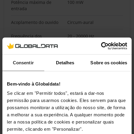
Potência máxima de
100 mW
entrada
Acoplamento do ouvido
Circum-aural
Frequência dos
20 - 20000 Hz
auscultadores
Impedância
32 Ω
Consentir
Detalhes
Sobre os cookies
Sensibilidade dos
105 dB
auscultadores
Bem-vindo à Globaldata!
Diâmetro do altifalante
3 cm
Se clicar em "Permitir todos", estará a dar-nos
permissão para usarmos cookies. Eles servem para que
possamos monitorar a utilização do nosso site, de forma
Microfone
a melhorar a sua experiência. A qualquer momento pode
ler a nossa política de cookies e personalizar quais
Tipo de microfone
Boom
permite, clicando em "Personalizar".