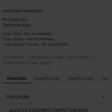
Stock para expedição
3–5 dias úteis
Stock nas lojas
Loja Porto - Por encomenda
Loja Lisboa - Por encomenda
Loja Sintra / Cascais - Por encomenda
SKU
EW3565
|
EAN
8054392610486
|
MPN
EW3565
|
GARANTIA 36 Meses
|
Ewent
Descrição
Especificação
Classificações
Conf
Descrição
AUSCULTADORES EWENT EW3565