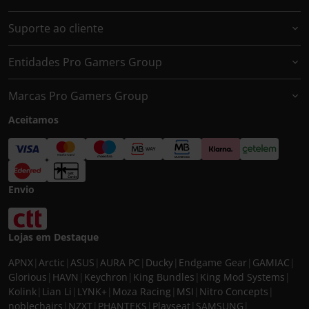
Suporte ao cliente
Entidades Pro Gamers Group
Marcas Pro Gamers Group
Aceitamos
Envio
Lojas em Destaque
APNX
|
Arctic
|
ASUS
|
AURA PC
|
Ducky
|
Endgame Gear
|
GAMIAC
|
Glorious
|
HAVN
|
Keychron
|
King Bundles
|
King Mod Systems
|
Kolink
|
Lian Li
|
LYNK+
|
Moza Racing
|
MSI
|
Nitro Concepts
|
noblechairs
|
NZXT
|
PHANTEKS
|
Playseat
|
SAMSUNG
|