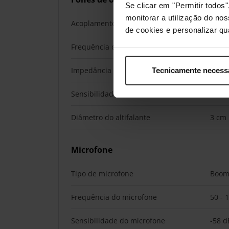
Se clicar em "Permitir todo
monitorar a utilização do no
Acoplamento do ouvido
Circu
de cookies e personalizar qu
Frequência dos auscultadores
20 - 
Impedância
32 Ω
Tecnicamente necess
Sensibilidade dos auscultadores
105 
Diâmetro do altifalante
3 cm
Microfone
Tipo de microfone
Boo
Frequência do microfone
50 - 
Sensibilidade do microfone
-58 d