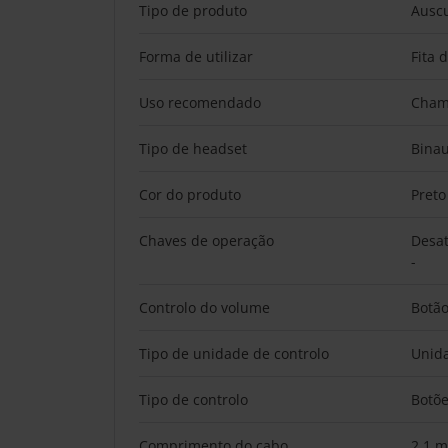
Tipo de produto
Auscu
Forma de utilizar
Fita 
Uso recomendado
Cham
Tipo de headset
Binau
Cor do produto
Preto
Chaves de operação
Desat
-
Controlo do volume
Botã
Tipo de unidade de controlo
Unid
Tipo de controlo
Botõ
Comprimento do cabo
2,1 m