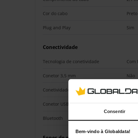
Cor do cabo
Preto
Plug and Play
Sim
Conectividade
Tecnologia de conetividade
Com f
Conetor 3,5 mm
Não
Conetividade USB
Sim
Conetor USB
USB 
Consentir
Bluetooth
Não
Bem-vindo à Globaldata!
Fones de ouvido