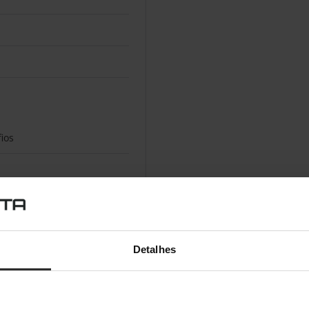
ios
Type-A
Detalhes