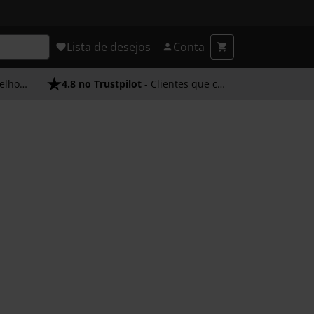
Lista de desejos
Conta
endimento
4.8 no Trustpilot
- Clientes que confiam em nós