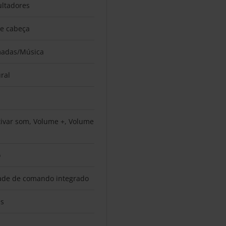
ltadores
de cabeça
adas/Música
ral
ivar som, Volume +, Volume
o
ade de comando integrado
es