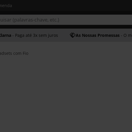
omenda
Klarna
- Paga até 3x sem juros
As Nossas Promessas
- O melhor at
adsets com Fio