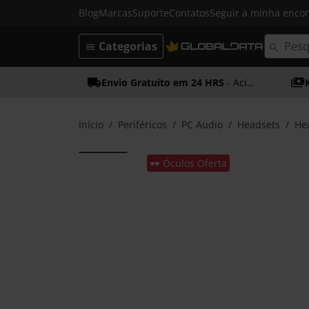
Blog
Marcas
Suporte
Contatos
Seguir a minha enc
Categorias
Envio Gratuito em 24 HRS
- Acima dos 50€
Início
Periféricos
PC Audio
Headsets
He
🕶️ Óculos Oferta