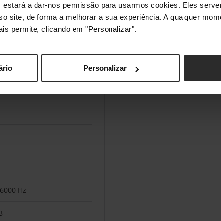
s", estará a dar-nos permissão para usarmos cookies. Eles ser
sso site, de forma a melhorar a sua experiência. A qualquer mome
m-aural
ais permite, clicando em "Personalizar".
20000 Hz
ário
Personalizar
dB
m
16000 Hz
B