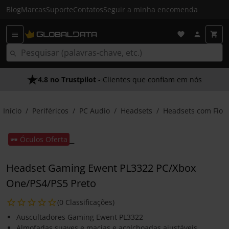
Blog
Marcas
Suporte
Contatos
Seguir a minha encomenda
4.8 no Trustpilot
- Clientes que confiam em nós
Início
Periféricos
PC Audio
Headsets
Headsets com Fio
🕶️ Óculos Oferta
Headset Gaming Ewent PL3322 PC/Xbox
One/PS4/PS5 Preto
(0 Classificações)
Auscultadores Gaming Ewent PL3322
Almofadas suaves e macias e acolchoadas ajustáveis