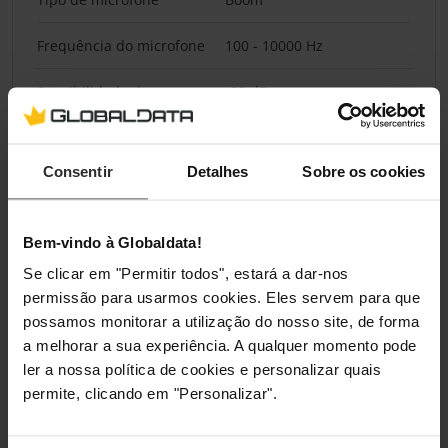
Frequência do microfone
100 - 10000 Hz
Sensibilidade do
-38 dB
microfone
Tipo de direcção do
Omnidirecional
Consentir
Detalhes
Sobre os cookies
microfone
Pesos e dimensões
Bem-vindo à Globaldata!
Se clicar em "Permitir todos", estará a dar-nos
Peso
340 g
permissão para usarmos cookies. Eles servem para que
possamos monitorar a utilização do nosso site, de forma
a melhorar a sua experiência. A qualquer momento pode
Embalagem
ler a nossa política de cookies e personalizar quais
permite, clicando em "Personalizar".
Tipo de embalagem
Caixa