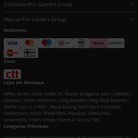
Entidades Pro Gamers Group
Marcas Pro Gamers Group
Aceitamos
Envio
Lojas em Destaque
APNX
|
Arctic
|
ASUS
|
AURA PC
|
Ducky
|
Endgame Gear
|
GAMIAC
|
Glorious
|
HAVN
|
Keychron
|
King Bundles
|
King Mod Systems
|
Kolink
|
Lian Li
|
LYNK+
|
Moza Racing
|
MSI
|
Nitro Concepts
|
noblechairs
|
NZXT
|
PHANTEKS
|
Playseat
|
SAMSUNG
|
streamplify
|
Team Group
|
Thermal Grizzly
|
TX3
Categorias Principais
noblechairs
|
ThunderX3
|
Memórias RAM
|
Radeon RX 9060 XT
|