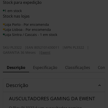
Stock para expedição
1 em stock
Stock nas lojas
Loja Porto - Por encomenda
Loja Lisboa - Por encomenda
Loja Sintra / Cascais - 1 em stock
SKU
PL3322
|
EAN
8052101430011
|
MPN
PL3322
|
GARANTIA 36 Meses
|
Ewent
Descrição
Especificação
Classificações
Conf
Descrição
AUSCULTADORES GAMING DA EWENT
O Play PL3322 é um auscultador gaming