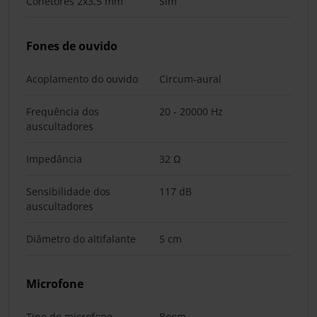
Conetores 2x3,5 mm
Sim
Fones de ouvido
Acoplamento do ouvido
Circum-aural
Frequência dos
20 - 20000 Hz
auscultadores
Impedância
32 Ω
Sensibilidade dos
117 dB
auscultadores
Diâmetro do altifalante
5 cm
Microfone
Tipo de microfone
Boom