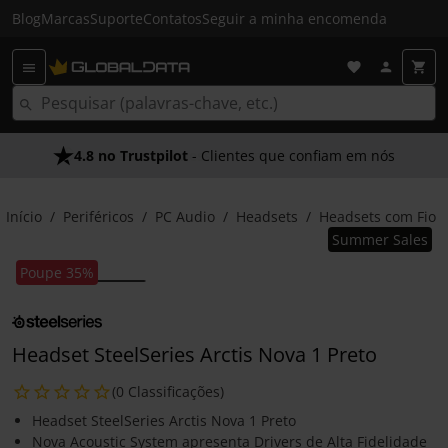
Blog
Marcas
Suporte
Contatos
Seguir a minha encomenda
4.8 no Trustpilot
- Clientes que confiam em nós
Início
Periféricos
PC Audio
Headsets
Headsets com Fio
Summer Sales
Poupe 35%
Headset SteelSeries Arctis Nova 1 Preto
(0 Classificações)
Headset SteelSeries Arctis Nova 1 Preto
Nova Acoustic System apresenta Drivers de Alta Fidelidade