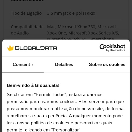
Tipo de Ligação
3.5 mm Jack 4-pol (TRRs)
Compatibilidade
Mac, Microsoft Xbox 360, Microsoft
de Áudio
Xbox One, Microsoft Xbox Series X/S,
Nintendo Switch, PC, Smartphone,
Sony Playstation 4, Sony Playstation 5
Drivers do Auscultador
Consentir
Detalhes
Sobre os cookies
Tamanho da
40 mm
Driver
Bem-vindo à Globaldata!
Se clicar em "Permitir todos", estará a dar-nos
Tipo de Disco
Iman de neodímio
permissão para usarmos cookies. Eles servem para que
possamos monitorar a utilização do nosso site, de forma
Áudio
a melhorar a sua experiência. A qualquer momento pode
ler a nossa política de cookies e personalizar quais
Tipo de Som
Estéreo
permite, clicando em "Personalizar".