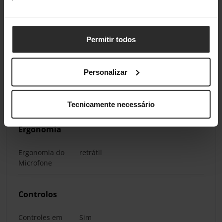
Min. Frequência
20 Hz
Permitir todos
Frequência
22000 Hz
Máxima
Personalizar
Impedância
36 Ω
Sensibilidade
93 dB/mW
Tecnicamente necessário
Ergonomia
Ergonomia do
retrátil
Microfone
Controlos
Controles em
Sim