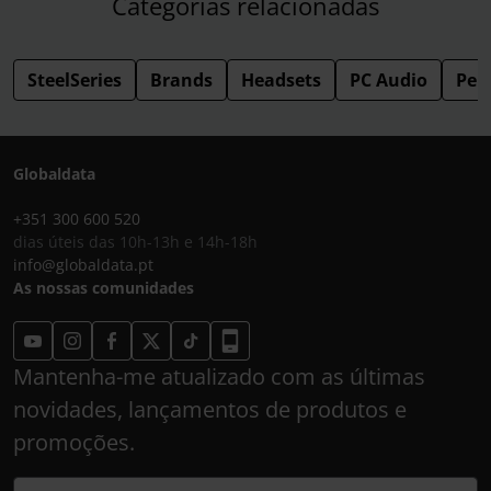
Categorias relacionadas
SteelSeries
Brands
Headsets
PC Audio
Peri
Globaldata
+351 300 600 520
dias úteis das 10h-13h e 14h-18h
info@globaldata.pt
As nossas comunidades
Mantenha-me atualizado com as últimas
novidades, lançamentos de produtos e
promoções.