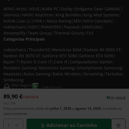
APNX
|
Arctic
|
ASUS
|
AURA PC
|
Ducky
|
Endgame Gear
|
GAMIAC
|
Glorious
|
HAVN
|
Keychron
|
King Bundles
|
King Mod Systems
|
Kolink
|
Lian Li
|
LYNK+
|
Moza Racing
|
MSI
|
Nitro Concepts
|
noblechairs
|
NZXT
|
PHANTEKS
|
Playseat
|
SAMSUNG
|
streamplify
|
Team Group
|
Thermal Grizzly
|
TX3
Categorias Principais
noblechairs
|
ThunderX3
|
Memórias RAM
|
Radeon RX 9060 XT
|
Radeon RX 9070 XT
|
GeForce RTX 5080
|
GeForce RTX 5090
|
Ryzen 7
|
Ryzen 9
|
Core i7
|
Core i9
|
Computadores Gamer
|
Portáteis Gaming
|
Monitores Gaming
|
Smartphones Samsung
|
Headsets
|
Ratos Gaming
|
Ratos Wireless
|
Streaming
|
Teclados
|
SimRacing
89,90 €
Preço reduzido de
para
109,90 €
Em stock
Incl. IVA
© 2026 CASEKING IBERIA. TODOS OS DIREITOS RESERVADOS. IVA incluído à
Preço promocional válido de
julho 1, 2026
a
agosto 14, 2026
. Limitado ao
taxa em vigor para todos os produtos. As fotos apresentadas podem não
stock existente.
corresponder às configurações descritas. Preços e especificações sujeitos a
alteração sem aviso prévio. A caseking Iberia declina qualquer
Adicionar ao Carrinho
responsabilidade por eventuais erros publicados no site.