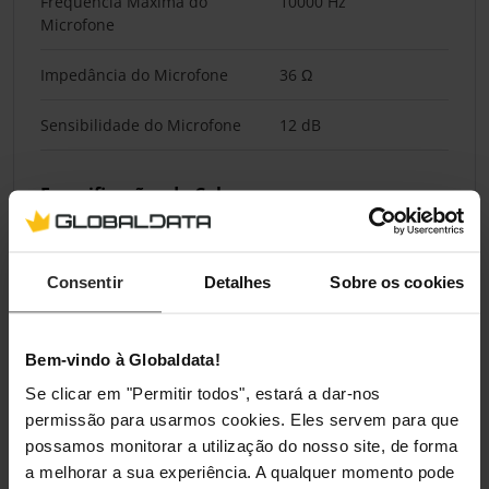
Frequência Máxima do
10000 Hz
Microfone
Impedância do Microfone
36 Ω
Sensibilidade do Microfone
12 dB
Especificações do Cabo
Comprimento do Cabo
30 cm
Consentir
Detalhes
Sobre os cookies
Portas Externas
Bem-vindo à Globaldata!
Cabo Destacável
Sim
Se clicar em "Permitir todos", estará a dar-nos
permissão para usarmos cookies. Eles servem para que
Características
possamos monitorar a utilização do nosso site, de forma
a melhorar a sua experiência. A qualquer momento pode
Dobrável
Sim