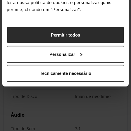
ler a nossa política de cookies e personalizar quais
permite, clicando em "Personalizar".
Conectividade
Tipo de Ligação
2.4 GHz Wireless,
Permitir todos
Bluetooth
Compatibilidade de Áudio
Bluetooth
Personalizar
Drivers do Auscultador
Tecnicamente necessário
Tamanho da Driver
40 mm
Tipo de Disco
Iman de neodímio
Áudio
Tipo de Som
7.1