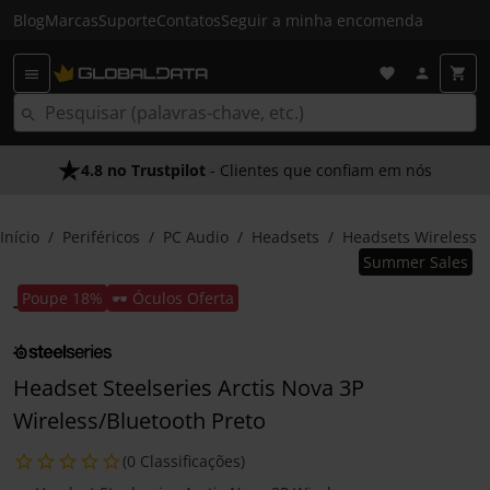
Blog
Marcas
Suporte
Contatos
Seguir a minha encomenda
4.8 no Trustpilot
- Clientes que confiam em nós
Início
Periféricos
PC Audio
Headsets
Headsets Wireless
Summer Sales
Poupe 18%
🕶️ Óculos Oferta
Headset Steelseries Arctis Nova 3P
Wireless/Bluetooth Preto
(0 Classificações)