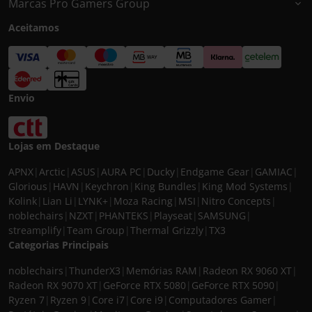
Marcas Pro Gamers Group
Aceitamos
Envio
Lojas em Destaque
APNX
|
Arctic
|
ASUS
|
AURA PC
|
Ducky
|
Endgame Gear
|
GAMIAC
|
Glorious
|
HAVN
|
Keychron
|
King Bundles
|
King Mod Systems
|
Kolink
|
Lian Li
|
LYNK+
|
Moza Racing
|
MSI
|
Nitro Concepts
|
noblechairs
|
NZXT
|
PHANTEKS
|
Playseat
|
SAMSUNG
|
streamplify
|
Team Group
|
Thermal Grizzly
|
TX3
Categorias Principais
noblechairs
|
ThunderX3
|
Memórias RAM
|
Radeon RX 9060 XT
|
Radeon RX 9070 XT
|
GeForce RTX 5080
|
GeForce RTX 5090
|
Ryzen 7
|
Ryzen 9
|
Core i7
|
Core i9
|
Computadores Gamer
|