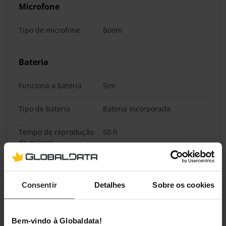
Microfone
Tipo de microfone
Boom
Bateria
Funciona a bateria
Sim
Tipo de bateria
Bateria incorporada
Tempo de reprodução
50 h
de música
Requisitos do sistema
Consentir
Detalhes
Sobre os cookies
Sistema operativo
Sim
Windows compatível
Bem-vindo à Globaldata!