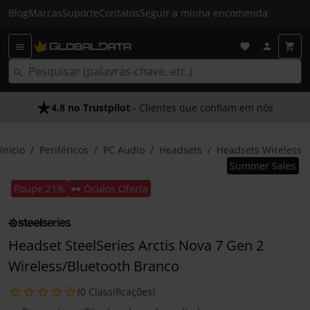
Blog
Marcas
Suporte
Contatos
Seguir a minha encomenda
4.8 no Trustpilot
- Clientes que confiam em nós
Início
Periféricos
PC Audio
Headsets
Headsets Wireless
Summer Sales
Poupe 21%
🕶️ Óculos Oferta
Headset SteelSeries Arctis Nova 7 Gen 2
Wireless/Bluetooth Branco
(0 Classificações)