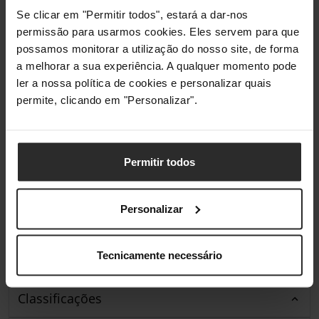
Sistema operativo Mac
Sim
Se clicar em "Permitir todos", estará a dar-nos
compatível
permissão para usarmos cookies. Eles servem para que
possamos monitorar a utilização do nosso site, de forma
Sistemas operativos
Android
a melhorar a sua experiência. A qualquer momento pode
móveis compatíveis
ler a nossa política de cookies e personalizar quais
permite, clicando em "Personalizar".
Pesos e dimensões
Peso
325 g
Permitir todos
Gestão de energia
Personalizar
Porta de carregamento
Sim
USB Tipo-C
Tecnicamente necessário
Classificações