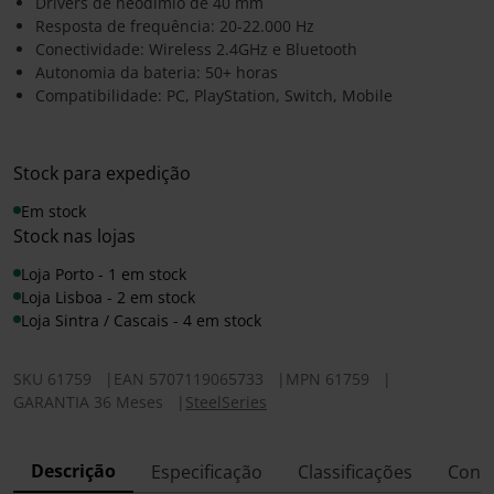
Drivers de neodímio de 40 mm
Resposta de frequência: 20-22.000 Hz
Conectividade: Wireless 2.4GHz e Bluetooth
Autonomia da bateria: 50+ horas
Compatibilidade: PC, PlayStation, Switch, Mobile
Stock para expedição
Em stock
Stock nas lojas
Loja Porto - 1 em stock
Loja Lisboa - 2 em stock
Loja Sintra / Cascais - 4 em stock
SKU
61759
|
EAN
5707119065733
|
MPN
61759
|
GARANTIA 36 Meses
|
SteelSeries
Descrição
Especificação
Classificações
Conf