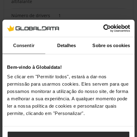
altifalante
Número de drivers
1
Cancelamento de
Sim
ruído
Consentir
Detalhes
Sobre os cookies
Total Harmonic
3%
Distortion (THD)
Bem-vindo à Globaldata!
Microfone
Se clicar em "Permitir todos", estará a dar-nos
permissão para usarmos cookies. Eles servem para que
Tipo de microfone
Boom
possamos monitorar a utilização do nosso site, de forma
a melhorar a sua experiência. A qualquer momento pode
ler a nossa política de cookies e personalizar quais
Bateria
permite, clicando em "Personalizar".
Funciona a bateria
Sim