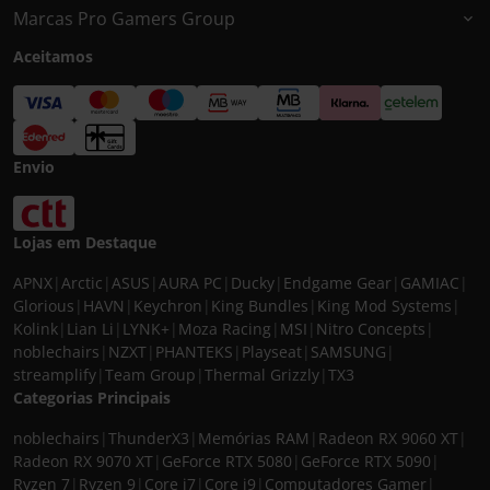
Marcas Pro Gamers Group
Aceitamos
Envio
Lojas em Destaque
APNX
|
Arctic
|
ASUS
|
AURA PC
|
Ducky
|
Endgame Gear
|
GAMIAC
|
Glorious
|
HAVN
|
Keychron
|
King Bundles
|
King Mod Systems
|
Kolink
|
Lian Li
|
LYNK+
|
Moza Racing
|
MSI
|
Nitro Concepts
|
noblechairs
|
NZXT
|
PHANTEKS
|
Playseat
|
SAMSUNG
|
streamplify
|
Team Group
|
Thermal Grizzly
|
TX3
Categorias Principais
noblechairs
|
ThunderX3
|
Memórias RAM
|
Radeon RX 9060 XT
|
Radeon RX 9070 XT
|
GeForce RTX 5080
|
GeForce RTX 5090
|
Ryzen 7
|
Ryzen 9
|
Core i7
|
Core i9
|
Computadores Gamer
|