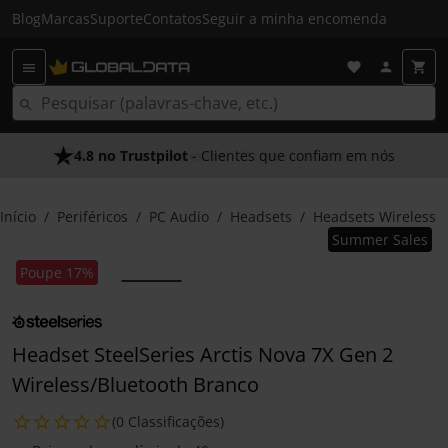
Blog
Marcas
Suporte
Contatos
Seguir a minha encomenda
4.8 no Trustpilot
As Nossas Promessas
- Clientes que confiam em nós
- O melhor atendimento
Início
Periféricos
PC Audio
Headsets
Headsets Wireless
Summer Sales
Poupe 17%
Headset SteelSeries Arctis Nova 7X Gen 2
Wireless/Bluetooth Branco
(0 Classificações)