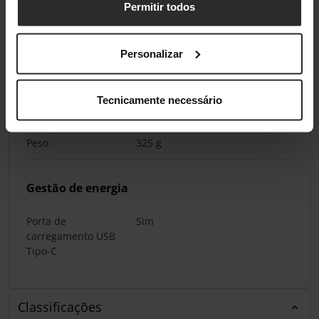
Tipo de bateria
Bateria incorporada
Permitir todos
Tempo de
50 h
reprodução de
Personalizar
música
Tecnicamente necessário
Pesos e dimensões
Peso
325 g
Gestão de energia
Porta de
Sim
carregamento USB
Tipo-C
Classificações