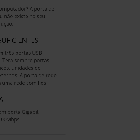
computador? A porta de
u não existe no seu
lução.
UFICIENTES
m três portas USB
. Terá sempre portas
ricos, unidades de
ternos. A porta de rede
a uma rede com fios.
A
om porta Gigabit
/100Mbps.