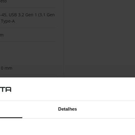
reto
J-45, USB 3.2 Gen 1 (3.1 Gen
) Type-A
im
10 mm
2 mm
0 mm
Detalhes
,18 m