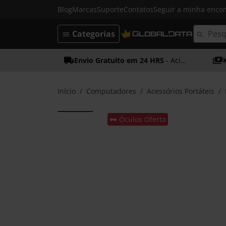
Blog
Marcas
Suporte
Contatos
Seguir a minha enc
Categorias
Envio Gratuito em 24 HRS
- Acima dos 50€
Início
Computadores
Acessórios Portáteis
🕶️ Óculos Oferta