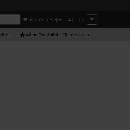
Lista de desejos
Conta
endimento
4.8 no Trustpilot
- Clientes que confiam em nós