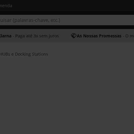
omenda
Klarna
- Paga até 3x sem juros
As Nossas Promessas
- O melhor at
HUBs e Docking Stations