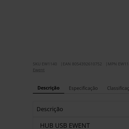
SKU
EW1140
|
EAN
8054392610752
|
MPN
EW11
Ewent
Descrição
Especificação
Classifica
Descrição
HUB USB EWENT