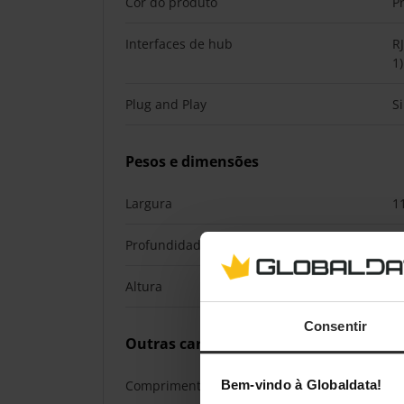
Cor do produto
P
Interfaces de hub
R
1
Plug and Play
S
Pesos e dimensões
Largura
1
Profundidade
3
Altura
2
Consentir
Outras características
Comprimento do cabo
0
Bem-vindo à Globaldata!