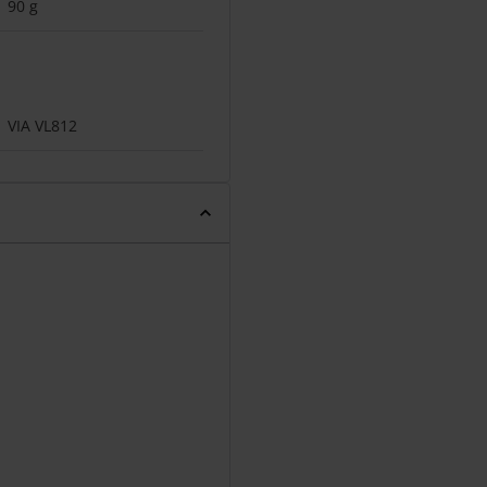
90 g
VIA VL812