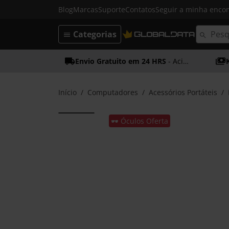
Blog
Marcas
Suporte
Contatos
Seguir a minha enc
Categorias
Envio Gratuito em 24 HRS
- Acima dos 50€
Início
Computadores
Acessórios Portáteis
🕶️ Óculos Oferta