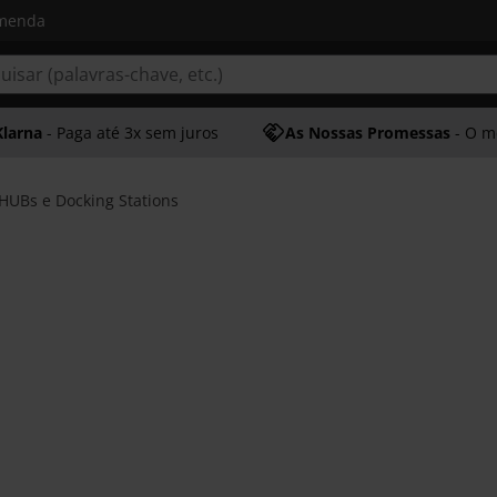
omenda
Klarna
- Paga até 3x sem juros
As Nossas Promessas
- O melhor at
HUBs e Docking Stations