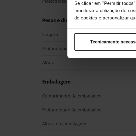
Indicadores LED
Se clicar em "Permitir todo
monitorar a utilização do no
de cookies e personalizar qu
Pesos e dimensões
Largura
Tecnicamente necess
Profundidade
Altura
Embalagem
Comprimento da embalagem
Profundidade da embalagem
Altura da embalagem