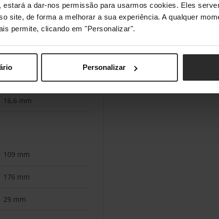
Sim
s", estará a dar-nos permissão para usarmos cookies. Eles ser
sso site, de forma a melhorar a sua experiência. A qualquer mome
ais permite, clicando em "Personalizar".
71 mm
ário
Personalizar
71 mm
16,6 mm
109 mm
176 mm
29 mm