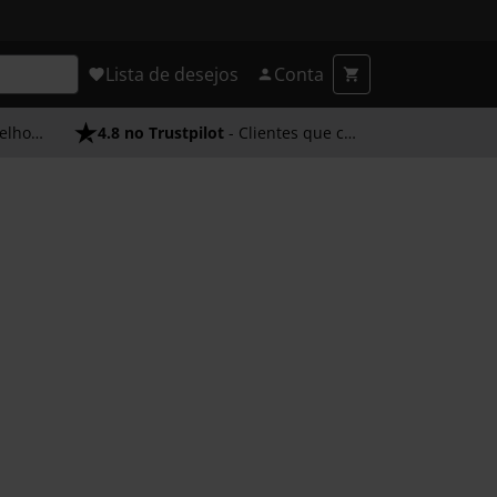
Lista de desejos
Conta
endimento
4.8 no Trustpilot
- Clientes que confiam em nós