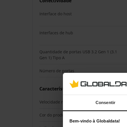
Conectividade
Interface do host
Interfaces de hub
Quantidade de portas USB 3.2 Gen 1 (3.1
Gen 1) Tipo A
Número de portas
Características
Velocidade real de transferência
Consentir
Cor do produto
Bem-vindo à Globaldata!