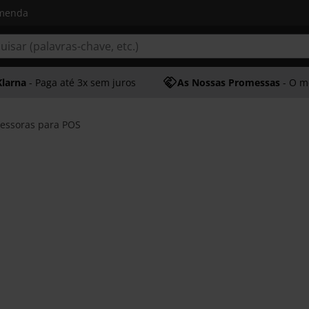
omenda
Klarna
- Paga até 3x sem juros
As Nossas Promessas
- O melhor at
essoras para POS