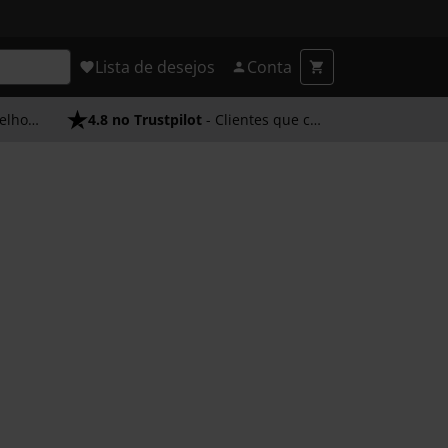
Lista de desejos
Conta
endimento
4.8 no Trustpilot
- Clientes que confiam em nós