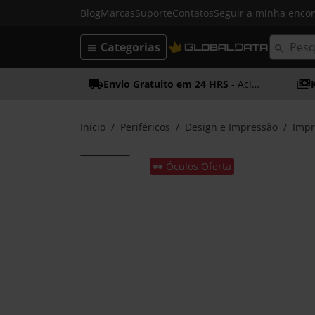
Blog
Marcas
Suporte
Contatos
Seguir a minha enc
Categorias
Envio Gratuito em 24 HRS
- Acima dos 50€
Início
Periféricos
Design e Impressão
Impr
🕶️ Óculos Oferta