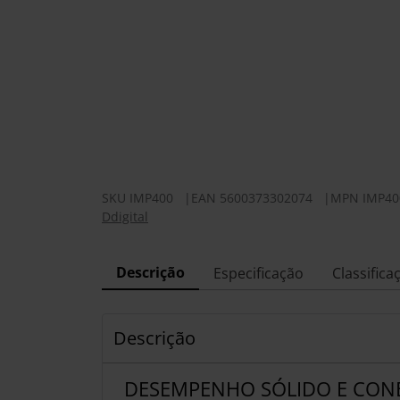
SKU
IMP400
|
EAN
5600373302074
|
MPN
IMP40
Ddigital
Descrição
Especificação
Classifica
Descrição
DESEMPENHO SÓLIDO E CON