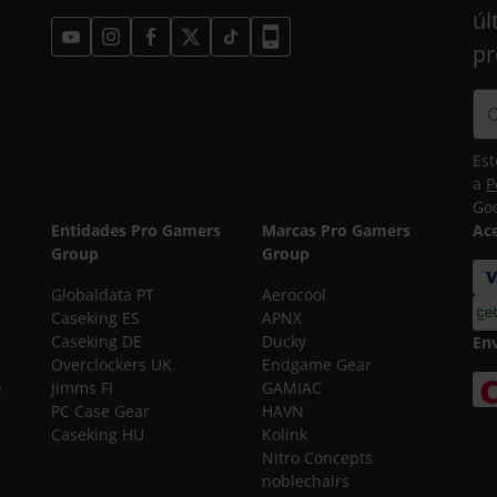
úl
pr
Est
a
P
Goo
Entidades Pro Gamers
Marcas Pro Gamers
Ac
Group
Group
Globaldata PT
Aerocool
Caseking ES
APNX
Caseking DE
Ducky
En
Overclockers UK
Endgame Gear
o
Jimms FI
GAMIAC
PC Case Gear
HAVN
Caseking HU
Kolink
Nitro Concepts
noblechairs