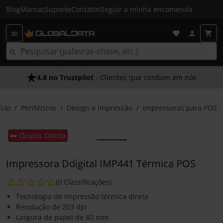
Blog
Marcas
Suporte
Contatos
Seguir a minha encomenda
4.8 no Trustpilot
- Clientes que confiam em nós
ício
Periféricos
Design e Impressão
Impressoras para POS
🕶️ Óculos Oferta
Impressora Ddigital IMP441 Térmica POS
(0 Classificações)
Tecnologia de impressão térmica direta
Resolução de 203 dpi
Largura de papel de 80 mm