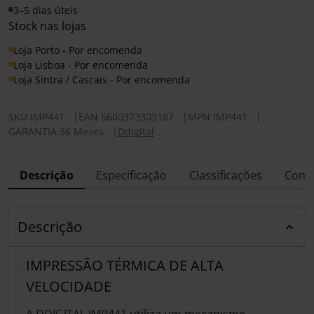
3–5 dias úteis
Stock nas lojas
Loja Porto - Por encomenda
Loja Lisboa - Por encomenda
Loja Sintra / Cascais - Por encomenda
SKU
IMP441
|
EAN
5600373303187
|
MPN
IMP441
|
GARANTIA 36 Meses
|
Ddigital
Descrição
Especificação
Classificações
Conf
Descrição
IMPRESSÃO TÉRMICA DE ALTA
VELOCIDADE
A DDIGITAL IMP441 utiliza um mecanismo