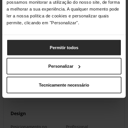
possamos monitorar a utilização do nosso site, de forma
Capacidade de memória
1024 MB
a melhorar a sua experiência. A qualquer momento pode
interna
ler a nossa política de cookies e personalizar quais
permite, clicando em "Personalizar".
Memória interna máxima
5120 MB
Processador built-in
Sim
Permitir todos
Frequência do
1000 MHz
processador
Personalizar
Número de cores de
2
processador
Tecnicamente necessário
Nível de pressão sonora
57 dB
(impressão)
Design
Posicionamento no
Profissional