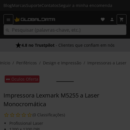
Blog
Marcas
Suporte
Contatos
Seguir a minha encomenda
4.8 no Trustpilot
- Clientes que confiam em nós
Início
Periféricos
Design e Impressão
Impressoras a Laser
🕶️ Óculos Oferta
Impressora Lexmark M5255 a Laser
Monocromática
(0 Classificações)
Profissional Laser
1200 x 1200 DPI