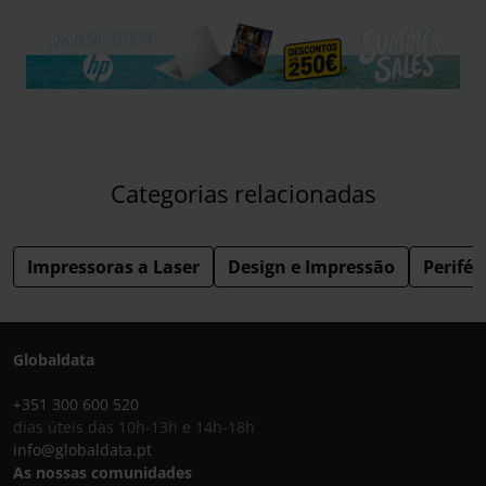
Categorias relacionadas
Impressoras a Laser
Design e Impressão
Perifér
Globaldata
+351 300 600 520
dias úteis das 10h-13h e 14h-18h
info@globaldata.pt
As nossas comunidades