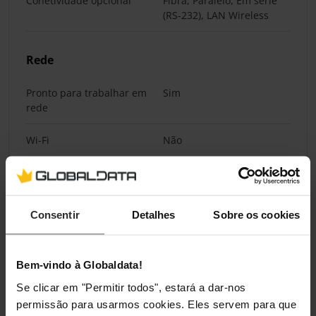
Conetividade opcional
Fibra, Paralelo, Em série
(RS-232), LAN Wireless
Rede
Pronto para trabalhar em
Sim
rede
Wi-Fi
Não
Ethernet LAN
Sim
Tecnologia de cablagem
10/100/1000Base-T(X)
Consentir
Detalhes
Sobre os cookies
Taxa de transferência de
10,100,1000 Mbit/s
dados Ethernet LAN
Bem-vindo à Globaldata!
Se clicar em "Permitir todos", estará a dar-nos
Desempenho
permissão para usarmos cookies. Eles servem para que