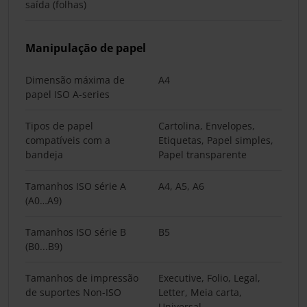
saída (folhas)
Manipulação de papel
Dimensão máxima de
A4
papel ISO A-series
Tipos de papel
Cartolina, Envelopes,
compatíveis com a
Etiquetas, Papel simples,
bandeja
Papel transparente
Tamanhos ISO série A
A4, A5, A6
(A0…A9)
Tamanhos ISO série B
B5
(B0...B9)
Tamanhos de impressão
Executive, Folio, Legal,
de suportes Non-ISO
Letter, Meia carta,
Universal