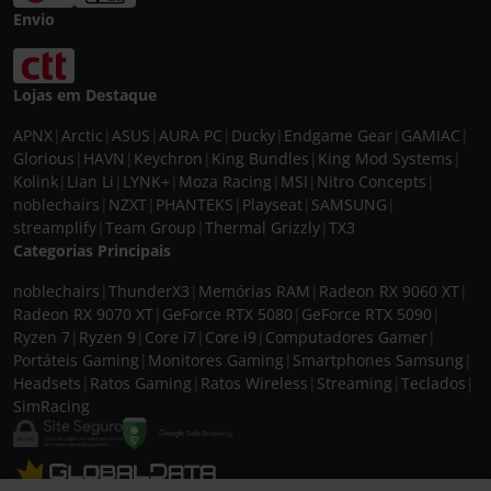
Envio
Lojas em Destaque
APNX
|
Arctic
|
ASUS
|
AURA PC
|
Ducky
|
Endgame Gear
|
GAMIAC
|
Glorious
|
HAVN
|
Keychron
|
King Bundles
|
King Mod Systems
|
Kolink
|
Lian Li
|
LYNK+
|
Moza Racing
|
MSI
|
Nitro Concepts
|
noblechairs
|
NZXT
|
PHANTEKS
|
Playseat
|
SAMSUNG
|
streamplify
|
Team Group
|
Thermal Grizzly
|
TX3
Categorias Principais
noblechairs
|
ThunderX3
|
Memórias RAM
|
Radeon RX 9060 XT
|
Radeon RX 9070 XT
|
GeForce RTX 5080
|
GeForce RTX 5090
|
Ryzen 7
|
Ryzen 9
|
Core i7
|
Core i9
|
Computadores Gamer
|
Portáteis Gaming
|
Monitores Gaming
|
Smartphones Samsung
|
Headsets
|
Ratos Gaming
|
Ratos Wireless
|
Streaming
|
Teclados
|
SimRacing