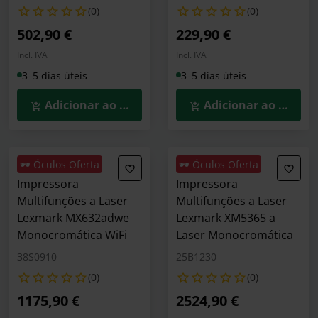
(0)
(0)
502,90 €
229,90 €
Incl. IVA
Incl. IVA
3–5 dias úteis
3–5 dias úteis
Adicionar ao Carrinho
Adicionar ao Carrin
🕶️ Óculos Oferta
🕶️ Óculos Oferta
Impressora
Impressora
Multifunções a Laser
Multifunções a Laser
Lexmark MX632adwe
Lexmark XM5365 a
Monocromática WiFi
Laser Monocromática
38S0910
25B1230
(0)
(0)
1175,90 €
2524,90 €