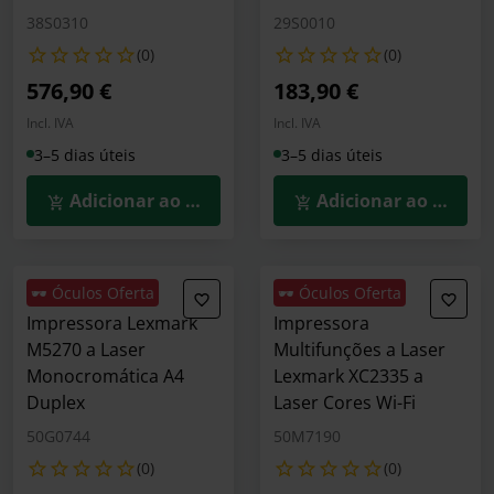
38S0310
29S0010
(0)
(0)
576,90 €
183,90 €
Incl. IVA
Incl. IVA
3–5 dias úteis
3–5 dias úteis
Adicionar ao Carrinho
Adicionar ao Carrin
🕶️ Óculos Oferta
🕶️ Óculos Oferta
Impressora Lexmark
Impressora
M5270 a Laser
Multifunções a Laser
Monocromática A4
Lexmark XC2335 a
Duplex
Laser Cores Wi-Fi
50G0744
50M7190
(0)
(0)