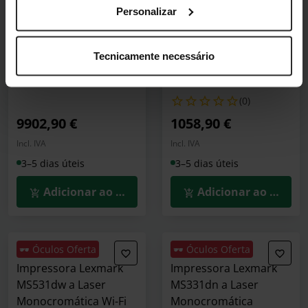
Lexmark XC9635 Cores
Multifunções a Jato de
Personalizar
25ppm
Tinta Lexmark
CX635adwe a Laser
20L0078
Tecnicamente necessário
Cores Wi-Fi
(0)
50M7090
(0)
9902,90 €
1058,90 €
Incl. IVA
Incl. IVA
3–5 dias úteis
3–5 dias úteis
Adicionar ao Carrinho
Adicionar ao Carrin
🕶️ Óculos Oferta
🕶️ Óculos Oferta
Impressora Lexmark
Impressora Lexmark
MS531dw a Laser
MS331dn a Laser
Monocromática Wi-Fi
Monocromática