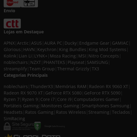
Envio
Lojas em Destaque
APNX
|
Arctic
|
ASUS
|
AURA PC
|
Ducky
|
Endgame Gear
|
GAMIAC
|
Glorious
|
HAVN
|
Keychron
|
King Bundles
|
King Mod Systems
|
Kolink
|
Lian Li
|
LYNK+
|
Moza Racing
|
MSI
|
Nitro Concepts
|
noblechairs
|
NZXT
|
PHANTEKS
|
Playseat
|
SAMSUNG
|
streamplify
|
Team Group
|
Thermal Grizzly
|
TX3
Categorias Principais
noblechairs
|
ThunderX3
|
Memórias RAM
|
Radeon RX 9060 XT
|
Radeon RX 9070 XT
|
GeForce RTX 5080
|
GeForce RTX 5090
|
Ryzen 7
|
Ryzen 9
|
Core i7
|
Core i9
|
Computadores Gamer
|
Portáteis Gaming
|
Monitores Gaming
|
Smartphones Samsung
|
Headsets
|
Ratos Gaming
|
Ratos Wireless
|
Streaming
|
Teclados
|
SimRacing