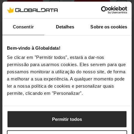
🕶️ Óculos Oferta
🕶️ Óculos Oferta
Impressora
Impressora
Multifunções a Laser
Multifunções a Laser
Lexmark XC4342 a
Lexmark XM1342 a
Consentir
Detalhes
Sobre os cookies
Laser Cores
Laser Monocromática
47C9830
29S0489
Bem-vindo à Globaldata!
(0)
(0)
Se clicar em "Permitir todos", estará a dar-nos
2105,90 €
916,90 €
permissão para usarmos cookies. Eles servem para que
Incl. IVA
Incl. IVA
possamos monitorar a utilização do nosso site, de forma
3–5 dias úteis
3–5 dias úteis
a melhorar a sua experiência. A qualquer momento pode
ler a nossa política de cookies e personalizar quais
Adicionar ao Carrinho
Adicionar ao Carrin
permite, clicando em "Personalizar".
🕶️ Óculos Oferta
🕶️ Óculos Oferta
Permitir todos
Impressora
Impressora
Multifunções a Laser
Impressora