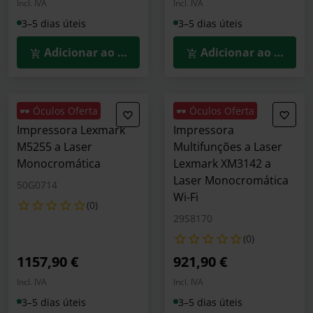
Incl. IVA
Incl. IVA
3–5 dias úteis
3–5 dias úteis
Adicionar ao Carrinho
Adicionar ao Carrin
🕶️ Óculos Oferta
🕶️ Óculos Oferta
Impressora Lexmark
Impressora
M5255 a Laser
Multifunções a Laser
Monocromática
Lexmark XM3142 a
Laser Monocromática
50G0714
Wi-Fi
(0)
29S8170
(0)
1157,90 €
921,90 €
Incl. IVA
Incl. IVA
3–5 dias úteis
3–5 dias úteis