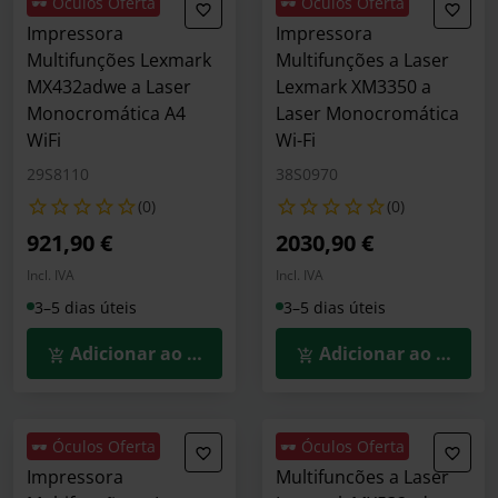
🕶️ Óculos Oferta
🕶️ Óculos Oferta
Impressora
Impressora
Multifunções Lexmark
Multifunções a Laser
MX432adwe a Laser
Lexmark XM3350 a
Monocromática A4
Laser Monocromática
WiFi
Wi-Fi
29S8110
38S0970
(0)
(0)
921,90 €
2030,90 €
Incl. IVA
Incl. IVA
3–5 dias úteis
3–5 dias úteis
Adicionar ao Carrinho
Adicionar ao Carrin
🕶️ Óculos Oferta
🕶️ Óculos Oferta
Impressora
Multifuncões a Laser