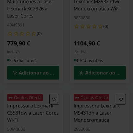
Multifunções a Laser
Lexmark MX532adwe
Lexmark XC2326 a
Monocromática WiFi
Laser Cores
38S0830
40N9391
(0)
(0)
779,90 €
1104,90 €
Incl. IVA
Incl. IVA
3–5 dias úteis
3–5 dias úteis
Adicionar ao Carrinho
Adicionar ao Carrin
🕶️ Óculos Oferta
🕶️ Óculos Oferta
Impressora Lexmark
Impressora Lexmark
CS531dw a Laser Cores
MS431dn a Laser
Wi-Fi
Monocromática
50M0030
29S0060