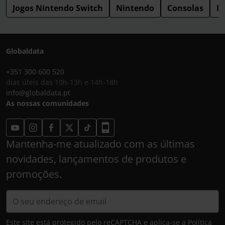
Jogos Nintendo Switch
Nintendo
Consolas
I
Globaldata
+351 300 600 520
dias úteis das 10h-13h e 14h-18h
info@globaldata.pt
As nossas comunidades
Mantenha-me atualizado com as últimas
novidades, lançamentos de produtos e
promoções.
Este site está protegido pelo reCAPTCHA e aplica-se a
Política