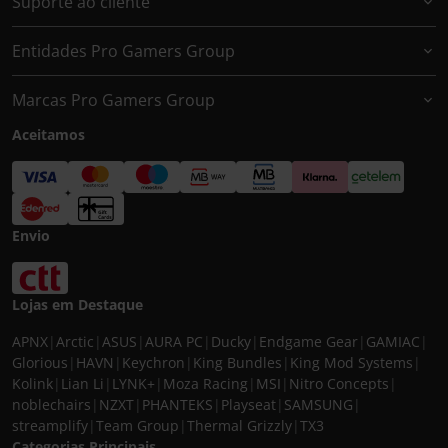
Suporte ao cliente
Entidades Pro Gamers Group
Marcas Pro Gamers Group
Aceitamos
Envio
Lojas em Destaque
APNX
|
Arctic
|
ASUS
|
AURA PC
|
Ducky
|
Endgame Gear
|
GAMIAC
|
Glorious
|
HAVN
|
Keychron
|
King Bundles
|
King Mod Systems
|
Kolink
|
Lian Li
|
LYNK+
|
Moza Racing
|
MSI
|
Nitro Concepts
|
noblechairs
|
NZXT
|
PHANTEKS
|
Playseat
|
SAMSUNG
|
streamplify
|
Team Group
|
Thermal Grizzly
|
TX3
Categorias Principais