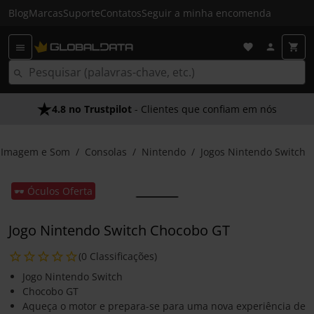
Blog
Marcas
Suporte
Contatos
Seguir a minha encomenda
4.8 no Trustpilot
- Clientes que confiam em nós
Imagem e Som
Consolas
Nintendo
Jogos Nintendo Switch
🕶️ Óculos Oferta
Jogo Nintendo Switch Chocobo GT
(0 Classificações)
Jogo Nintendo Switch
Chocobo GT
Aqueça o motor e prepara-se para uma nova experiência de