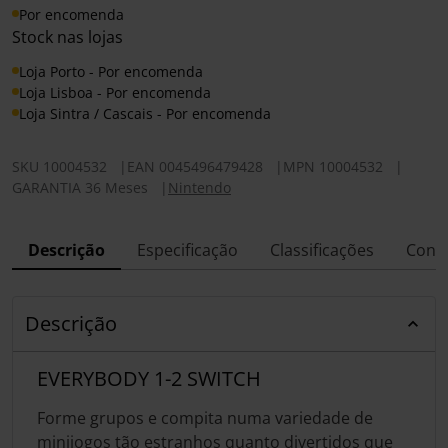
Por encomenda
Stock nas lojas
Loja Porto - Por encomenda
Loja Lisboa - Por encomenda
Loja Sintra / Cascais - Por encomenda
SKU
10004532
|
EAN
0045496479428
|
MPN
10004532
|
GARANTIA 36 Meses
|
Nintendo
Descrição
Especificação
Classificações
Conf
Descrição
EVERYBODY 1-2 SWITCH
Forme grupos e compita numa variedade de
minijogos tão estranhos quanto divertidos que