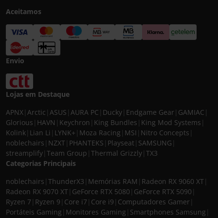
Aceitamos
Envio
Lojas em Destaque
APNX
|
Arctic
|
ASUS
|
AURA PC
|
Ducky
|
Endgame Gear
|
GAMIAC
|
Glorious
|
HAVN
|
Keychron
|
King Bundles
|
King Mod Systems
|
Kolink
|
Lian Li
|
LYNK+
|
Moza Racing
|
MSI
|
Nitro Concepts
|
noblechairs
|
NZXT
|
PHANTEKS
|
Playseat
|
SAMSUNG
|
streamplify
|
Team Group
|
Thermal Grizzly
|
TX3
Categorias Principais
noblechairs
|
ThunderX3
|
Memórias RAM
|
Radeon RX 9060 XT
|
Radeon RX 9070 XT
|
GeForce RTX 5080
|
GeForce RTX 5090
|
Ryzen 7
|
Ryzen 9
|
Core i7
|
Core i9
|
Computadores Gamer
|
Portáteis Gaming
|
Monitores Gaming
|
Smartphones Samsung
|