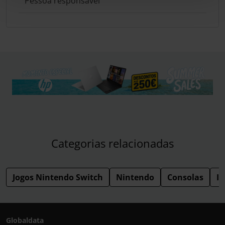
Pessoa responsável
Categorias relacionadas
Jogos Nintendo Switch
Nintendo
Consolas
I
Globaldata