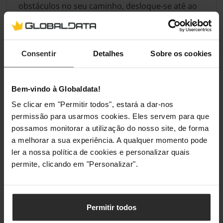
obstáculos no seu caminho, desloque-se até ao
fim do nível a todo o vapor enquanto comboio de
amigos ou crie uma ponte para atravessar
abismos grandes!
Consentir
Detalhes
Sobre os cookies
Especificação
Bem-vindo à Globaldata!
Se clicar em "Permitir todos", estará a dar-nos
Compatibilidade
permissão para usarmos cookies. Eles servem para que
possamos monitorar a utilização do nosso site, de forma
Compatibilidade da Plataforma
Nintendo Switch
a melhorar a sua experiência. A qualquer momento pode
ler a nossa política de cookies e personalizar quais
permite, clicando em "Personalizar".
Classificações
Permitir todos