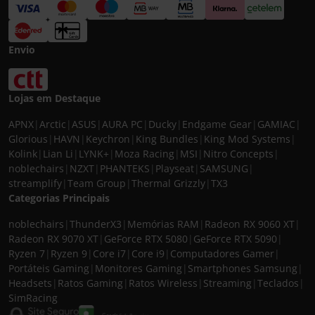
Envio
Lojas em Destaque
APNX
|
Arctic
|
ASUS
|
AURA PC
|
Ducky
|
Endgame Gear
|
GAMIAC
|
Glorious
|
HAVN
|
Keychron
|
King Bundles
|
King Mod Systems
|
Kolink
|
Lian Li
|
LYNK+
|
Moza Racing
|
MSI
|
Nitro Concepts
|
noblechairs
|
NZXT
|
PHANTEKS
|
Playseat
|
SAMSUNG
|
streamplify
|
Team Group
|
Thermal Grizzly
|
TX3
Categorias Principais
noblechairs
|
ThunderX3
|
Memórias RAM
|
Radeon RX 9060 XT
|
Radeon RX 9070 XT
|
GeForce RTX 5080
|
GeForce RTX 5090
|
Ryzen 7
|
Ryzen 9
|
Core i7
|
Core i9
|
Computadores Gamer
|
Portáteis Gaming
|
Monitores Gaming
|
Smartphones Samsung
|
Headsets
|
Ratos Gaming
|
Ratos Wireless
|
Streaming
|
Teclados
|
SimRacing