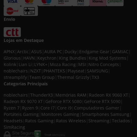
Envio
Lojas em Destaque
APNX
|
Arctic
|
ASUS
|
AURA PC
|
Ducky
|
Endgame Gear
|
GAMIAC
|
Glorious
|
HAVN
|
Keychron
|
King Bundles
|
King Mod Systems
|
Kolink
|
Lian Li
|
LYNK+
|
Moza Racing
|
MSI
|
Nitro Concepts
|
noblechairs
|
NZXT
|
PHANTEKS
|
Playseat
|
SAMSUNG
|
streamplify
|
Team Group
|
Thermal Grizzly
|
TX3
Categorias Principais
noblechairs
|
ThunderX3
|
Memórias RAM
|
Radeon RX 9060 XT
|
Radeon RX 9070 XT
|
GeForce RTX 5080
|
GeForce RTX 5090
|
Ryzen 7
|
Ryzen 9
|
Core i7
|
Core i9
|
Computadores Gamer
|
Portáteis Gaming
|
Monitores Gaming
|
Smartphones Samsung
|
Headsets
|
Ratos Gaming
|
Ratos Wireless
|
Streaming
|
Teclados
|
SimRacing