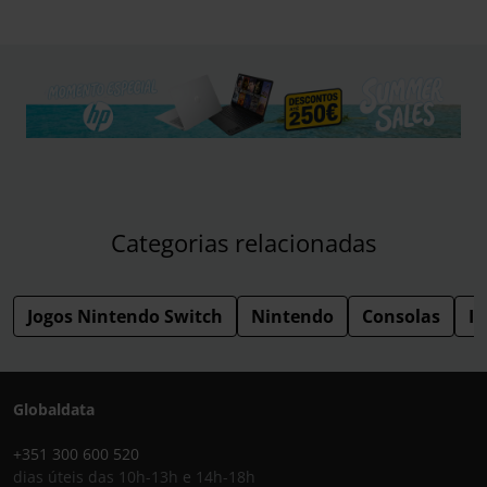
Categorias relacionadas
Jogos Nintendo Switch
Nintendo
Consolas
I
Globaldata
+351 300 600 520
dias úteis das 10h-13h e 14h-18h