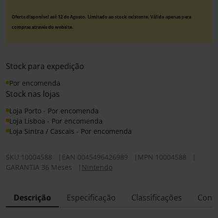
Oferta disponível até 12 de Agosto. Limitado ao stock existente. Válido apenas para
compras através do website.
Stock para expedição
Por encomenda
Stock nas lojas
Loja Porto - Por encomenda
Loja Lisboa - Por encomenda
Loja Sintra / Cascais - Por encomenda
SKU
10004588
|
EAN
0045496426989
|
MPN
10004588
|
GARANTIA 36 Meses
|
Nintendo
Descrição
Especificação
Classificações
Conf