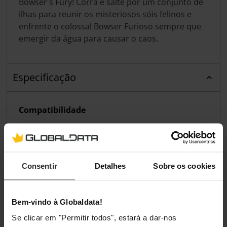
Bowser's Fury! Corra e salte por um conjunto de
ilhas para reunir os misteriosos sóis felinos e
enfrente o colossal Bowser Furioso sempre que
emergir da água para causar o caos.
Especificação
Compatibilidade
Compatibilidade da Plataforma
Nintendo Switch
Consentir
Detalhes
Sobre os cookies
Classificações
Bem-vindo à Globaldata!
Se clicar em "Permitir todos", estará a dar-nos