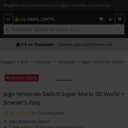
Blog
Marcas
Suporte
Contatos
Seguir a minha encomenda
4.8 no Trustpilot
- Clientes que confiam em nós
Imagem e Som
Consolas
Nintendo
Jogos Nintendo Switch
🕶️ Óculos Oferta
Jogo Nintendo Switch Super Mario 3D World +
Bowser's Fury
(0 Classificações)
Jogo Nintendo Switch
Super Mario 3D World + Bowser's Fury