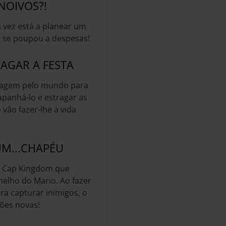
NOIVOS?!
a vez está a planear um
 se poupou a despesas!
AGAR A FESTA
iagem pelo mundo para
apanhá-lo e estragar as
vão fazer-lhe a vida
M...CHAPÉU
o Cap Kingdom que
elho do Mario. Ao fazer
ra capturar inimigos, o
ões novas!