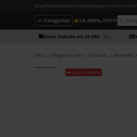
Blog
Marcas
Suporte
Contatos
Seguir a minha enc
Categorias
Envio Gratuito em 24 HRS
- Acima dos 50€
Início
Imagem e Som
Consolas
Nintendo
🕶️ Óculos Oferta