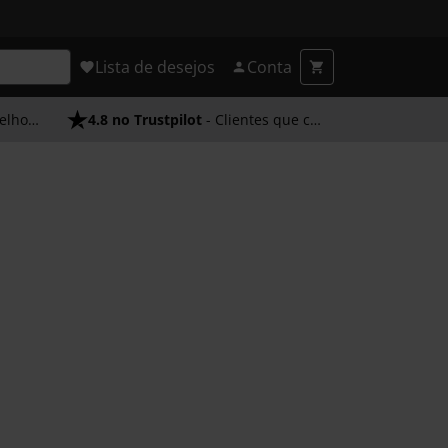
Lista de desejos
Conta
endimento
4.8 no Trustpilot
- Clientes que confiam em nós