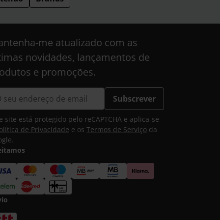
ntenha-me atualizado com as
timas novidades, lançamentos de
odutos e promoções.
Subscrever
e site está protegido pelo reCAPTCHA e aplica-se
olítica de Privacidade
e os
Termos de Serviço
da
gle.
eitamos
vio