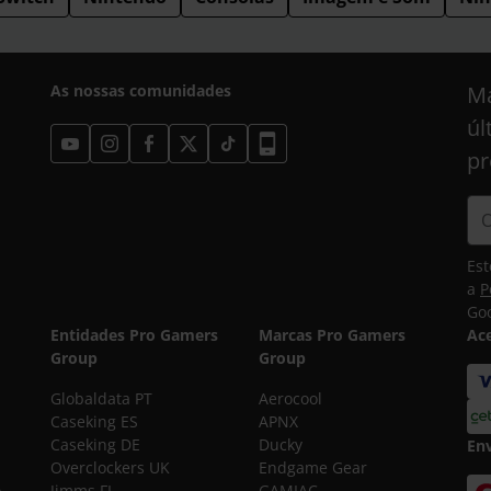
As nossas comunidades
Ma
úl
pr
Est
a
P
Goo
Entidades Pro Gamers
Marcas Pro Gamers
Ac
Group
Group
Globaldata PT
Aerocool
Caseking ES
APNX
Caseking DE
Ducky
En
Overclockers UK
Endgame Gear
o
Jimms FI
GAMIAC