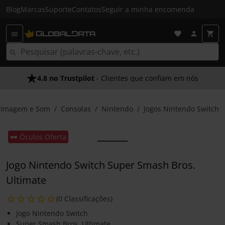
Blog
Marcas
Suporte
Contatos
Seguir a minha encomenda
4.8 no Trustpilot
- Clientes que confiam em nós
Imagem e Som
Consolas
Nintendo
Jogos Nintendo Switch
🕶️ Óculos Oferta
Jogo Nintendo Switch Super Smash Bros.
Ultimate
(0 Classificações)
Jogo Nintendo Switch
Super Smash Bros. Ultimate