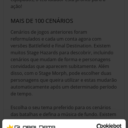
ação!
MAIS DE 100 CENÁRIOS
Cenários de jogos anteriores foram
reformulados e cada um conta agora com
versões Battlefield e Final Destination. Existem
muitos Stage Hazards para descobrir, incluindo
cenários que mudam de forma e personagens
convidadas que aparecem subitamente. Além
disso, com o Stage Morph, pode escolher duas
personagens que queira utilizar e estas mudarão
automaticamente após um determinado período
de tempo.
Escolha o seu tema preferido para os cenários
das batalhas e defina a música de fundo. Existem
mais de 800 faixas no total!