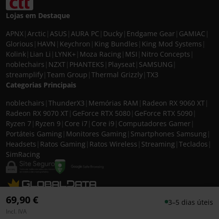
Lojas em Destaque
APNX
|
Arctic
|
ASUS
|
AURA PC
|
Ducky
|
Endgame Gear
|
GAMIAC
|
Glorious
|
HAVN
|
Keychron
|
King Bundles
|
King Mod Systems
|
Kolink
|
Lian Li
|
LYNK+
|
Moza Racing
|
MSI
|
Nitro Concepts
|
noblechairs
|
NZXT
|
PHANTEKS
|
Playseat
|
SAMSUNG
|
streamplify
|
Team Group
|
Thermal Grizzly
|
TX3
Categorias Principais
noblechairs
|
ThunderX3
|
Memórias RAM
|
Radeon RX 9060 XT
|
Radeon RX 9070 XT
|
GeForce RTX 5080
|
GeForce RTX 5090
|
Ryzen 7
|
Ryzen 9
|
Core i7
|
Core i9
|
Computadores Gamer
|
Portáteis Gaming
|
Monitores Gaming
|
Smartphones Samsung
|
Headsets
|
Ratos Gaming
|
Ratos Wireless
|
Streaming
|
Teclados
|
SimRacing
© 2026 CASEKING IBERIA. TODOS OS DIREITOS RESERVADOS. IVA incluído à
69,90 €
3–5 dias úteis
taxa em vigor para todos os produtos. As fotos apresentadas podem não
Incl. IVA
corresponder às configurações descritas. Preços e especificações sujeitos a