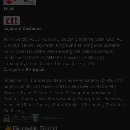
Envio
Lojas em Destaque
APNX
|
Arctic
|
ASUS
|
AURA PC
|
Ducky
|
Endgame Gear
|
GAMIAC
|
Glorious
|
HAVN
|
Keychron
|
King Bundles
|
King Mod Systems
|
Kolink
|
Lian Li
|
LYNK+
|
Moza Racing
|
MSI
|
Nitro Concepts
|
noblechairs
|
NZXT
|
PHANTEKS
|
Playseat
|
SAMSUNG
|
streamplify
|
Team Group
|
Thermal Grizzly
|
TX3
Categorias Principais
noblechairs
|
ThunderX3
|
Memórias RAM
|
Radeon RX 9060 XT
|
Radeon RX 9070 XT
|
GeForce RTX 5080
|
GeForce RTX 5090
|
Ryzen 7
|
Ryzen 9
|
Core i7
|
Core i9
|
Computadores Gamer
|
Portáteis Gaming
|
Monitores Gaming
|
Smartphones Samsung
|
Headsets
|
Ratos Gaming
|
Ratos Wireless
|
Streaming
|
Teclados
|
SimRacing