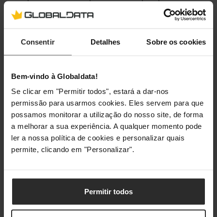
nova no lado inverso e encontra os Poochy Pups
escondidos nos locais mais recônditos.
Consentir
Detalhes
Sobre os cookies
Especificação
Bem-vindo à Globaldata!
Compatibilidade
Se clicar em "Permitir todos", estará a dar-nos
permissão para usarmos cookies. Eles servem para que
Compatibilidade da Plataforma
Nintendo Switch
possamos monitorar a utilização do nosso site, de forma
a melhorar a sua experiência. A qualquer momento pode
ler a nossa política de cookies e personalizar quais
Classificações
permite, clicando em "Personalizar".
Permitir todos