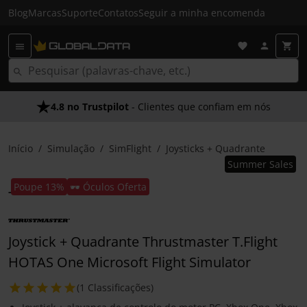
Blog
Marcas
Suporte
Contatos
Seguir a minha encomenda
4.8 no Trustpilot
- Clientes que confiam em nós
Início
Simulação
SimFlight
Joysticks + Quadrante
Summer Sales
Poupe 13%
🕶️ Óculos Oferta
Joystick + Quadrante Thrustmaster T.Flight
HOTAS One Microsoft Flight Simulator
(1 Classificações)