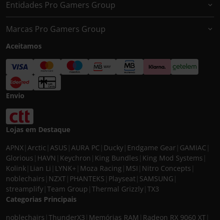
Entidades Pro Gamers Group
Marcas Pro Gamers Group
Aceitamos
Envio
Lojas em Destaque
APNX
|
Arctic
|
ASUS
|
AURA PC
|
Ducky
|
Endgame Gear
|
GAMIAC
|
Glorious
|
HAVN
|
Keychron
|
King Bundles
|
King Mod Systems
|
Kolink
|
Lian Li
|
LYNK+
|
Moza Racing
|
MSI
|
Nitro Concepts
|
noblechairs
|
NZXT
|
PHANTEKS
|
Playseat
|
SAMSUNG
|
streamplify
|
Team Group
|
Thermal Grizzly
|
TX3
Categorias Principais
noblechairs
|
ThunderX3
|
Memórias RAM
|
Radeon RX 9060 XT
|