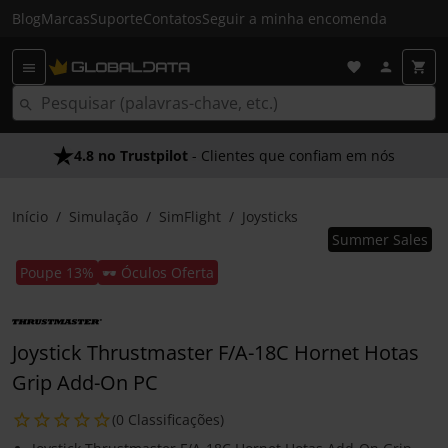
Blog
Marcas
Suporte
Contatos
Seguir a minha encomenda
4.8 no Trustpilot
- Clientes que confiam em nós
Início
Simulação
SimFlight
Joysticks
Summer Sales
Poupe 13%
🕶️ Óculos Oferta
Joystick Thrustmaster F/A-18C Hornet Hotas
Grip Add-On PC
(0 Classificações)