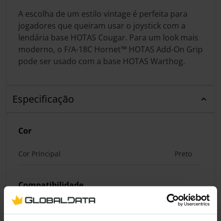
A escolha de um estilo vintage é perfeita para
jogadores que queiram usar o joystick com a
lendária base HOTAS Cougar. Para um look mais
moderno, o F/A-18C Hornet™ HOTAS Add-On Grip
pode ser usado com a base HOTAS Warthog.
Especificação
Cor
Cor Principal
Preto
Compatibilidade
Compatibilidade da Plataforma
PC