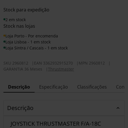
Stock para expedição
2 em stock
Stock nas lojas
Loja Porto - Por encomenda
Loja Lisboa - 1 em stock
Loja Sintra / Cascais - 1 em stock
SKU
2960812
|
EAN
3362932915270
|
MPN
2960812
|
GARANTIA 36 Meses
|
Thrustmaster
Descrição
Especificação
Classificações
Conf
Descrição
JOYSTICK THRUSTMASTER F/A-18C