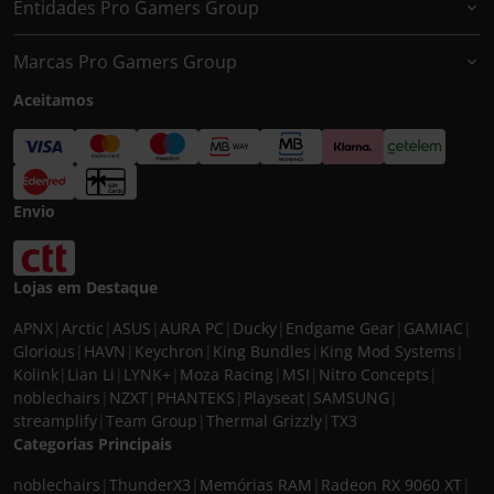
Entidades Pro Gamers Group
Marcas Pro Gamers Group
Aceitamos
Envio
Lojas em Destaque
APNX
|
Arctic
|
ASUS
|
AURA PC
|
Ducky
|
Endgame Gear
|
GAMIAC
|
Glorious
|
HAVN
|
Keychron
|
King Bundles
|
King Mod Systems
|
Kolink
|
Lian Li
|
LYNK+
|
Moza Racing
|
MSI
|
Nitro Concepts
|
noblechairs
|
NZXT
|
PHANTEKS
|
Playseat
|
SAMSUNG
|
streamplify
|
Team Group
|
Thermal Grizzly
|
TX3
Categorias Principais
noblechairs
|
ThunderX3
|
Memórias RAM
|
Radeon RX 9060 XT
|