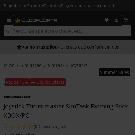
Blog
Marcas
Suporte
Contatos
Seguir a minha encomenda
4.8 no Trustpilot
- Clientes que confiam em nós
Início
Simulação
SimTask
Joysticks
Summer Sales
Poupe 15%
🕶️ Óculos Oferta
Joystick Thrustmaster SimTask Farming Stick
XBOX/PC
(0 Classificações)