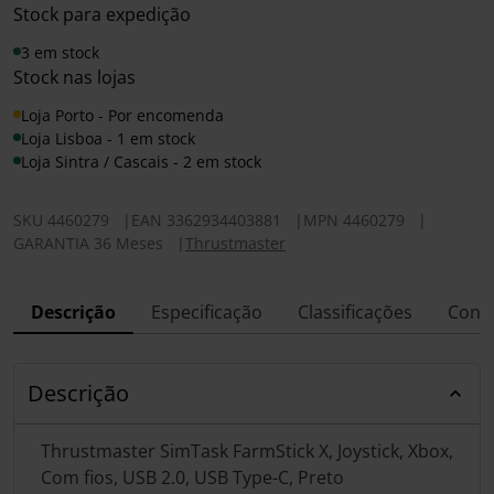
Stock para expedição
3 em stock
Stock nas lojas
Loja Porto - Por encomenda
Loja Lisboa - 1 em stock
Loja Sintra / Cascais - 2 em stock
SKU
4460279
|
EAN
3362934403881
|
MPN
4460279
|
GARANTIA 36 Meses
|
Thrustmaster
Descrição
Especificação
Classificações
Conf
Descrição
Thrustmaster SimTask FarmStick X, Joystick, Xbox,
Com fios, USB 2.0, USB Type-C, Preto