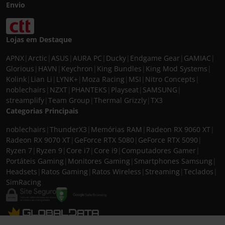
Envio
Lojas em Destaque
APNX
|
Arctic
|
ASUS
|
AURA PC
|
Ducky
|
Endgame Gear
|
GAMIAC
|
Glorious
|
HAVN
|
Keychron
|
King Bundles
|
King Mod Systems
|
Kolink
|
Lian Li
|
LYNK+
|
Moza Racing
|
MSI
|
Nitro Concepts
|
noblechairs
|
NZXT
|
PHANTEKS
|
Playseat
|
SAMSUNG
|
streamplify
|
Team Group
|
Thermal Grizzly
|
TX3
Categorias Principais
noblechairs
|
ThunderX3
|
Memórias RAM
|
Radeon RX 9060 XT
|
Radeon RX 9070 XT
|
GeForce RTX 5080
|
GeForce RTX 5090
|
Ryzen 7
|
Ryzen 9
|
Core i7
|
Core i9
|
Computadores Gamer
|
Portáteis Gaming
|
Monitores Gaming
|
Smartphones Samsung
|
Headsets
|
Ratos Gaming
|
Ratos Wireless
|
Streaming
|
Teclados
|
SimRacing