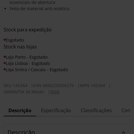
essenciais de abertura
Feito de material anti-estético
Stock para expedição
Esgotado
Stock nas lojas
Loja Porto - Esgotado
Loja Lisboa - Esgotado
Loja Sintra / Cascais - Esgotado
SKU
145364
|
EAN
0856235006276
|
MPN
145364
|
GARANTIA 36 Meses
|
iFixit
Descrição
Especificação
Classificações
Conf
Descrição