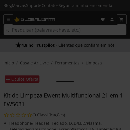
Blog
Marcas
Suporte
Contatos
Seguir a minha encomenda
4.8 no Trustpilot
- Clientes que confiam em nós
Início
Casa e Ar Livre
Ferramentas
Limpeza
🕶️ Óculos Oferta
Kit de Limpeza Ewent Multifuncional 21 em 1
EW5631
(0 Classificações)
Headphone/Headset, Teclado, LCD/LED/Plasma,
Telemóveis/smartphone, Ecrãs/Plásticos, TV, Tablet PC Kit