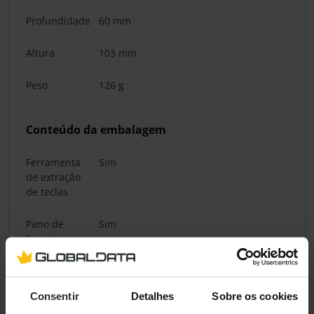
Profundidade
60 mm
Altura
103 mm
Peso
126 g
Conteúdo da embalagem
Ferramenta
Sim
de extração
de teclas
Pano de
Sim
limpeza
Escova
Sim
Consentir
Detalhes
Sobre os cookies
Quantidade
1 unidade(s)