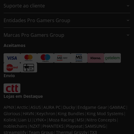
Suporte ao cliente
Entidades Pro Gamers Group
Marcas Pro Gamers Group
Aceitamos
Envio
Lojas em Destaque
APNX
|
Arctic
|
ASUS
|
AURA PC
|
Ducky
|
Endgame Gear
|
GAMIAC
|
Glorious
|
HAVN
|
Keychron
|
King Bundles
|
King Mod Systems
|
Kolink
|
Lian Li
|
LYNK+
|
Moza Racing
|
MSI
|
Nitro Concepts
|
noblechairs
|
NZXT
|
PHANTEKS
|
Playseat
|
SAMSUNG
|
streamplify
|
Team Group
|
Thermal Grizzly
|
TX3