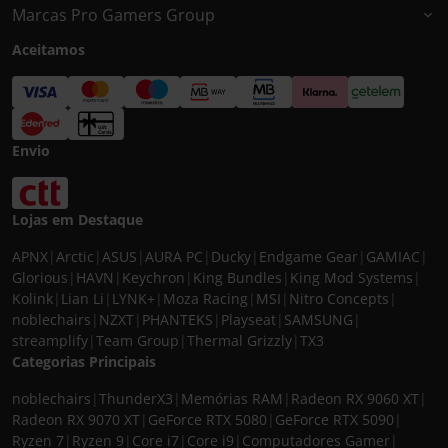
Marcas Pro Gamers Group
Aceitamos
Envio
Lojas em Destaque
APNX
|
Arctic
|
ASUS
|
AURA PC
|
Ducky
|
Endgame Gear
|
GAMIAC
|
Glorious
|
HAVN
|
Keychron
|
King Bundles
|
King Mod Systems
|
Kolink
|
Lian Li
|
LYNK+
|
Moza Racing
|
MSI
|
Nitro Concepts
|
noblechairs
|
NZXT
|
PHANTEKS
|
Playseat
|
SAMSUNG
|
streamplify
|
Team Group
|
Thermal Grizzly
|
TX3
Categorias Principais
noblechairs
|
ThunderX3
|
Memórias RAM
|
Radeon RX 9060 XT
|
Radeon RX 9070 XT
|
GeForce RTX 5080
|
GeForce RTX 5090
|
Ryzen 7
|
Ryzen 9
|
Core i7
|
Core i9
|
Computadores Gamer
|