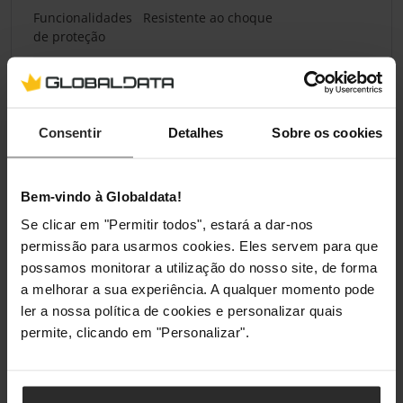
Funcionalidades
Resistente ao choque
de proteção
Cor do produto
Preto
Consentir
Detalhes
Sobre os cookies
Gestão de energia
Tipo de fonte de
USB
alimentação
Bem-vindo à Globaldata!
Se clicar em "Permitir todos", estará a dar-nos
Voltagem da
5 V
permissão para usarmos cookies. Eles servem para que
entrada
possamos monitorar a utilização do nosso site, de forma
a melhorar a sua experiência. A qualquer momento pode
Consumo de
100 mA
ler a nossa política de cookies e personalizar quais
energia
permite, clicando em "Personalizar".
Classificações