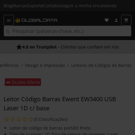
Blog
Marcas
Suporte
Contatos
Seguir a minha encomenda
4.8 no Trustpilot
- Clientes que confiam em nós
eriféricos
Design e Impressão
Leitores de Códigos de Barras
🕶️ Óculos Oferta
Leitor Código Barras Ewent EW3400 USB
Laser 1D c/ base
(0 Classificações)
Leitor de código de barras portátil Preto
Tipo de scanner: 1D Tipo de sensor de imagem: Laser