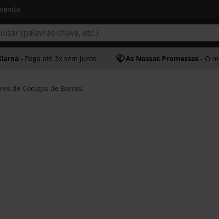
omenda
Klarna
- Paga até 3x sem juros
As Nossas Promessas
- O melhor at
ores de Códigos de Barras