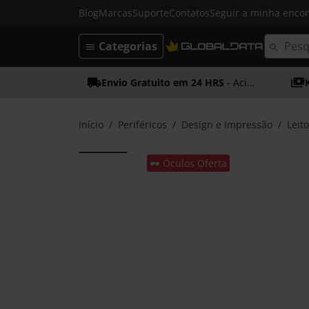
Blog
Marcas
Suporte
Contatos
Seguir a minha enc
Categorias
Envio Gratuito em 24 HRS
- Acima dos 50€
Início
Periféricos
Design e Impressão
Leit
🕶️ Óculos Oferta