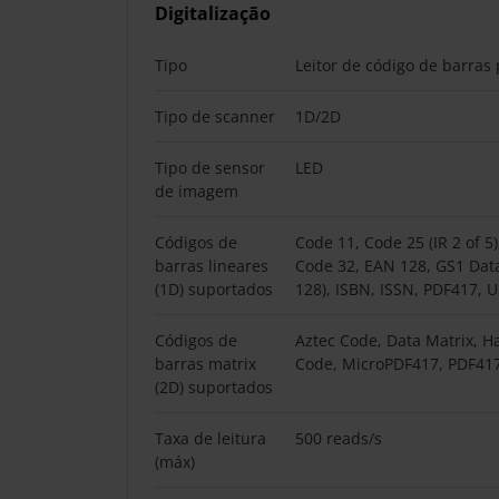
Digitalização
Tipo
Leitor de código de barras 
Tipo de scanner
1D/2D
Tipo de sensor
LED
de imagem
Códigos de
Code 11, Code 25 (IR 2 of 5)
barras lineares
Code 32, EAN 128, GS1 Dat
(1D) suportados
128), ISBN, ISSN, PDF417, 
Códigos de
Aztec Code, Data Matrix, H
barras matrix
Code, MicroPDF417, PDF41
(2D) suportados
Taxa de leitura
500 reads/s
(máx)