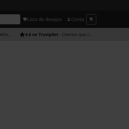
Lista de desejos
Conta
endimento
4.8 no Trustpilot
- Clientes que confiam em nós