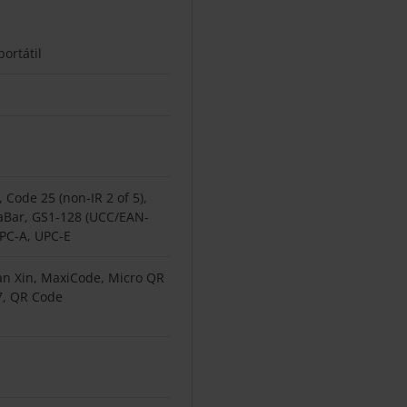
portátil
, Code 25 (non-IR 2 of 5),
aBar, GS1-128 (UCC/EAN-
UPC-A, UPC-E
an Xin, MaxiCode, Micro QR
7, QR Code