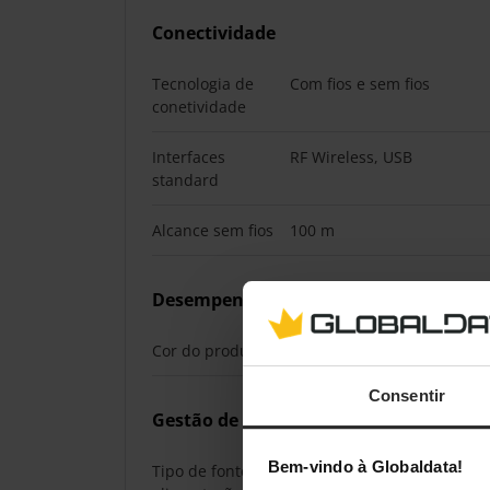
Conectividade
Tecnologia de
Com fios e sem fios
conetividade
Interfaces
RF Wireless, USB
standard
Alcance sem fios
100 m
Desempenho
Cor do produto
Preto
Consentir
Gestão de energia
Bem-vindo à Globaldata!
Tipo de fonte de
Bateria