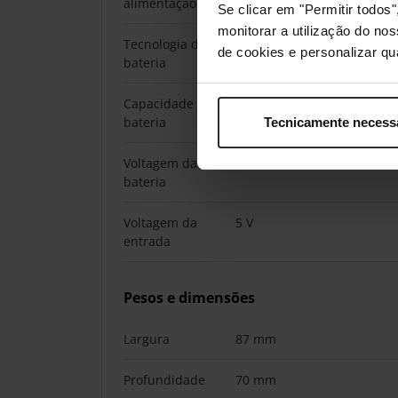
alimentação
Se clicar em "Permitir todo
monitorar a utilização do no
Tecnologia da
Ião-lítio
de cookies e personalizar qu
bateria
Capacidade da
2000 mAh
bateria
Tecnicamente necess
Voltagem da
3,7 V
bateria
Voltagem da
5 V
entrada
Pesos e dimensões
Largura
87 mm
Profundidade
70 mm