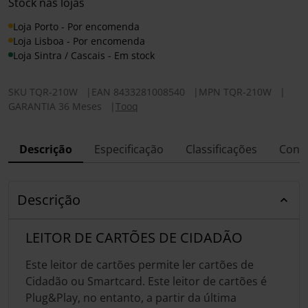
Stock nas lojas
Loja Porto - Por encomenda
Loja Lisboa - Por encomenda
Loja Sintra / Cascais - Em stock
SKU
TQR-210W
|
EAN
8433281008540
|
MPN
TQR-210W
|
GARANTIA 36 Meses
|
Tooq
Descrição
Especificação
Classificações
Conf
Descrição
LEITOR DE CARTÕES DE CIDADÃO
Este leitor de cartões permite ler cartões de
Cidadão ou Smartcard. Este leitor de cartões é
Plug&Play, no entanto, a partir da última