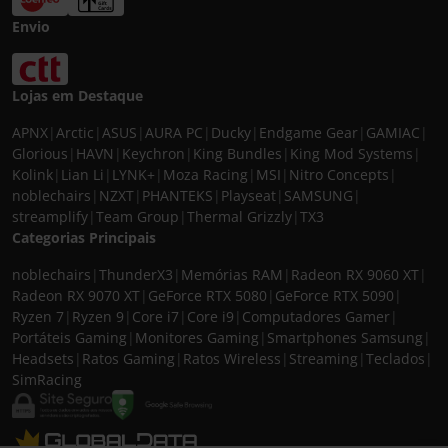
Envio
Lojas em Destaque
APNX
|
Arctic
|
ASUS
|
AURA PC
|
Ducky
|
Endgame Gear
|
GAMIAC
|
Glorious
|
HAVN
|
Keychron
|
King Bundles
|
King Mod Systems
|
Kolink
|
Lian Li
|
LYNK+
|
Moza Racing
|
MSI
|
Nitro Concepts
|
noblechairs
|
NZXT
|
PHANTEKS
|
Playseat
|
SAMSUNG
|
streamplify
|
Team Group
|
Thermal Grizzly
|
TX3
Categorias Principais
noblechairs
|
ThunderX3
|
Memórias RAM
|
Radeon RX 9060 XT
|
Radeon RX 9070 XT
|
GeForce RTX 5080
|
GeForce RTX 5090
|
Ryzen 7
|
Ryzen 9
|
Core i7
|
Core i9
|
Computadores Gamer
|
Portáteis Gaming
|
Monitores Gaming
|
Smartphones Samsung
|
Headsets
|
Ratos Gaming
|
Ratos Wireless
|
Streaming
|
Teclados
|
SimRacing