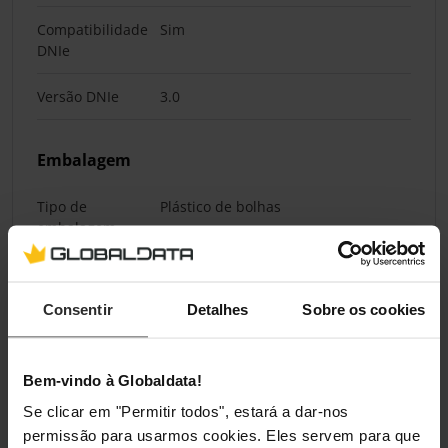
Compatibilidade
Sim
DNIe
Versão DNIe
3.0
Embalagem
Tipo de
Plástico de bolhas
embalagem
Classificações
Consentir
Detalhes
Sobre os cookies
Bem-vindo à Globaldata!
Se clicar em "Permitir todos", estará a dar-nos
permissão para usarmos cookies. Eles servem para que