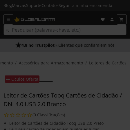
Blog
Marcas
Suporte
Contatos
Seguir a minha encomenda
4.8 no Trustpilot
As Nossas Promessas
- Clientes que confiam em nós
- O melhor atendimento
amento
Acessórios para Armazenamento
Leitores de Cartões
🕶️ Óculos Oferta
Leitor de Cartões Tooq Cartões de Cidadão /
DNI 4.0 USB 2.0 Branco
(0 Classificações)
Leitor de Cartões de Cidadão Tooq USB 2.0 Preto
Lê o seu cartão de cidadão em qualquer lugar