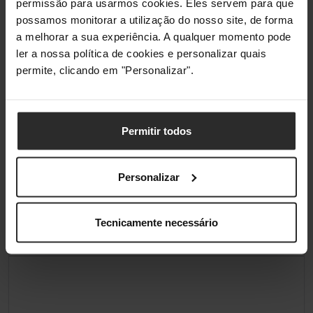
permissão para usarmos cookies. Eles servem para que
Peso
22 g
possamos monitorar a utilização do nosso site, de forma
a melhorar a sua experiência. A qualquer momento pode
Embalagem
ler a nossa política de cookies e personalizar quais
permite, clicando em "Personalizar".
Comprimento da embalagem
135 mm
Profundidade da embalagem
180 mm
Permitir todos
Altura da embalagem
15 mm
Personalizar
Peso da embalagem
30 g
Tecnicamente necessário
Classificações