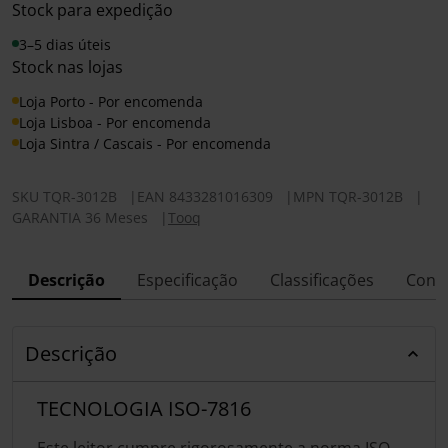
Stock para expedição
3–5 dias úteis
Stock nas lojas
Loja Porto - Por encomenda
Loja Lisboa - Por encomenda
Loja Sintra / Cascais - Por encomenda
SKU
TQR-3012B
|
EAN
8433281016309
|
MPN
TQR-3012B
|
GARANTIA 36 Meses
|
Tooq
Descrição
Especificação
Classificações
Conf
Descrição
TECNOLOGIA ISO-7816
Este leitor cumpre rigorosamente a norma ISO-