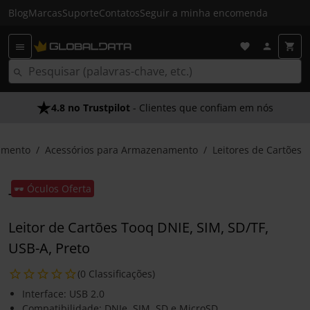
Blog
Marcas
Suporte
Contatos
Seguir a minha encomenda
4.8 no Trustpilot
- Clientes que confiam em nós
amento
Acessórios para Armazenamento
Leitores de Cartões
🕶️ Óculos Oferta
Leitor de Cartões Tooq DNIE, SIM, SD/TF,
USB-A, Preto
(0 Classificações)
Interface: USB 2.0
Compatibilidade: DNIe, SIM, SD e MicroSD