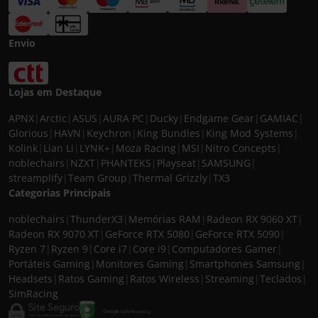
Envio
Lojas em Destaque
APNX
|
Arctic
|
ASUS
|
AURA PC
|
Ducky
|
Endgame Gear
|
GAMIAC
|
Glorious
|
HAVN
|
Keychron
|
King Bundles
|
King Mod Systems
|
Kolink
|
Lian Li
|
LYNK+
|
Moza Racing
|
MSI
|
Nitro Concepts
|
noblechairs
|
NZXT
|
PHANTEKS
|
Playseat
|
SAMSUNG
|
streamplify
|
Team Group
|
Thermal Grizzly
|
TX3
Categorias Principais
noblechairs
|
ThunderX3
|
Memórias RAM
|
Radeon RX 9060 XT
|
Radeon RX 9070 XT
|
GeForce RTX 5080
|
GeForce RTX 5090
|
Ryzen 7
|
Ryzen 9
|
Core i7
|
Core i9
|
Computadores Gamer
|
Portáteis Gaming
|
Monitores Gaming
|
Smartphones Samsung
|
Headsets
|
Ratos Gaming
|
Ratos Wireless
|
Streaming
|
Teclados
|
SimRacing