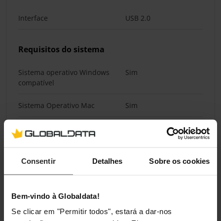
Interface
USB 2.0
Requisitos do sistema
Sistema operativo Windows
Sim
compatível
Sistema Operativo Mac
Sim
Pesos e dimensões
Largura
85 mm
Consentir
Detalhes
Sobre os cookies
Altura
33 mm
Bem-vindo à Globaldata!
Profundidade
15 mm
Se clicar em "Permitir todos", estará a dar-nos