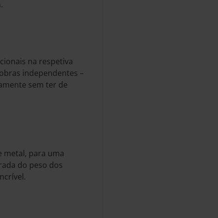
.
icionais na respetiva
obras independentes –
tamente sem ter de
e metal, para uma
brada do peso dos
ncrível.