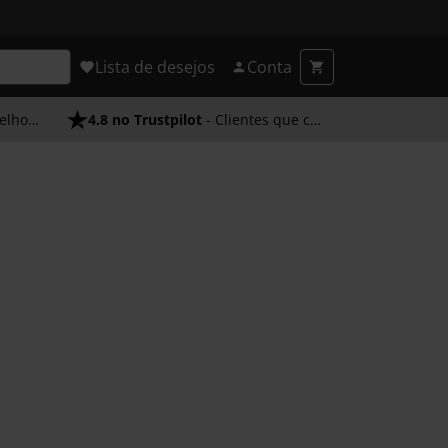
Lista de desejos
Conta
endimento
4.8 no Trustpilot
- Clientes que confiam em nós