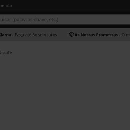
omenda
Klarna
- Paga até 3x sem juros
As Nossas Promessas
- O melhor at
drante