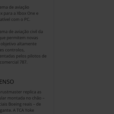
tema de aviação
ox para a Xbox One e
atível com o PC.
ama de aviação civil da
 que permitem novas
 objetivo altamente
es controlos,
entadas pelos pilotos de
comercial 787.
PENSO
ustmaster replica as
ular montada no chão –
iais Boeing reais – de
gante. A TCA Yoke