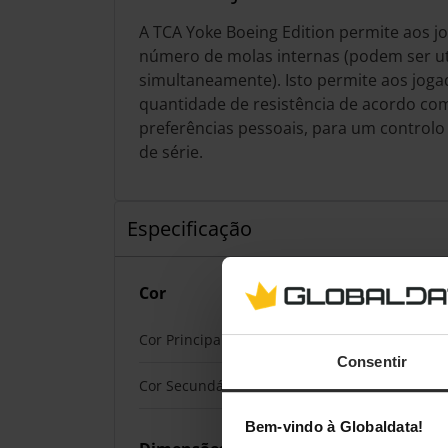
A TCA Yoke Boeing Edition permite aos j
número de molas internas (podem ser uti
simultaneamente). Isto permite aos joga
quantidade de resistência de acordo com
preferências pessoais, para um control
de série.
Especificação
Cor
Cor Principal
Preto
Consentir
Cor Secundária
Cinzento, Branc
Bem-vindo à Globaldata!