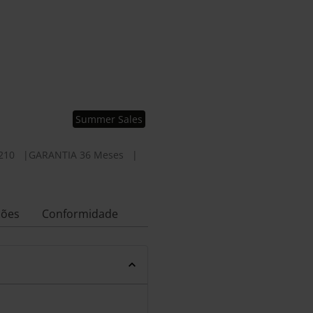
Summer Sales
210
|
GARANTIA 36 Meses
|
ções
Conformidade