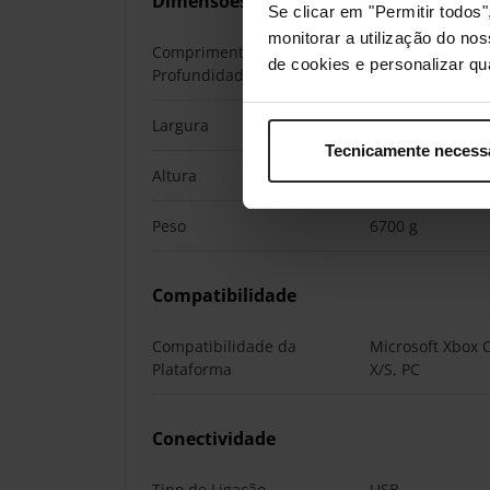
Dimensões
Se clicar em "Permitir todo
monitorar a utilização do no
Comprimento /
390 mm
de cookies e personalizar qu
Profundidade
Largura
300 mm
Tecnicamente necess
Altura
380 mm
Peso
6700 g
Compatibilidade
Compatibilidade da
Microsoft Xbox 
Plataforma
X/S, PC
Conectividade
Tipo de Ligação
USB