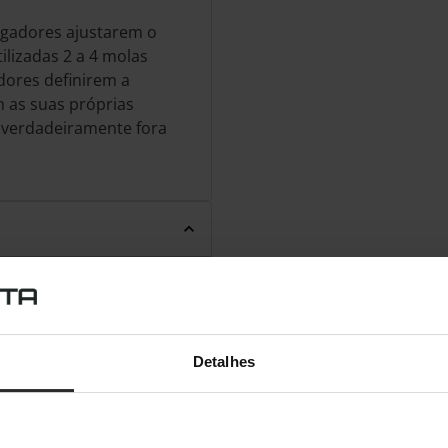
ogadores ajustarem o
lizadas 2 a 4 molas
dores definirem a
 as suas próprias
o verdadeiramente fora
Detalhes
o