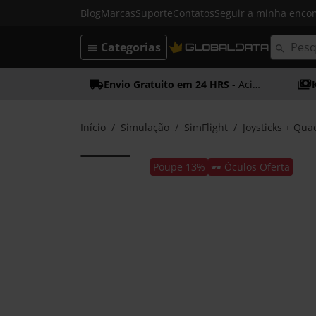
Blog
Marcas
Suporte
Contatos
Seguir a minha enc
Categorias
Envio Gratuito em 24 HRS
- Acima dos 50€
Início
Simulação
SimFlight
Joysticks + Qua
Poupe 13%
🕶️ Óculos Oferta