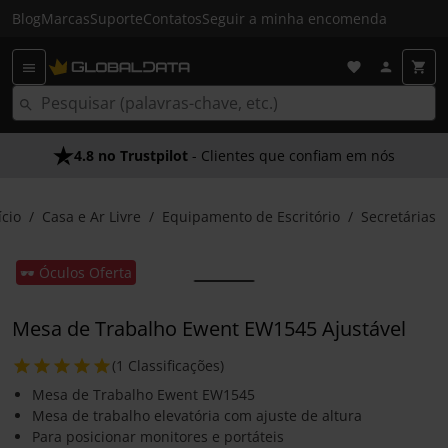
Blog
Marcas
Suporte
Contatos
Seguir a minha encomenda
4.8 no Trustpilot
- Clientes que confiam em nós
ício
Casa e Ar Livre
Equipamento de Escritório
Secretárias
🕶️ Óculos Oferta
Mesa de Trabalho Ewent EW1545 Ajustável
(1 Classificações)
Mesa de Trabalho Ewent EW1545
Mesa de trabalho elevatória com ajuste de altura
Para posicionar monitores e portáteis