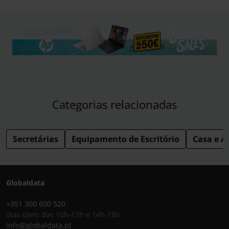
Categorias relacionadas
Secretárias
Equipamento de Escritório
Casa e Ar
Globaldata
+351 300 600 520
dias úteis das 10h-13h e 14h-18h
info@globaldata.pt