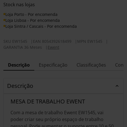
Stock nas lojas
Loja Porto - Por encomenda
Loja Lisboa - Por encomenda
Loja Sintra / Cascais - Por encomenda
SKU
EW1545
|
EAN
8054392618499
|
MPN
EW1545
|
GARANTIA 36 Meses
|
Ewent
Descrição
Especificação
Classificações
Conf
Descrição
MESA DE TRABALHO EWENT
Com a mesa de trabalho Ewent EW1545, vai
poder criar seu próprio espaço de trabalho
pessoal. Pode aumentar o suporte entre 10 e 50