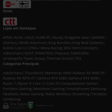
Envio
Lojas em Destaque
APNX
|
Arctic
|
ASUS
|
AURA PC
|
Ducky
|
Endgame Gear
|
GAMIAC
|
Glorious
|
HAVN
|
Keychron
|
King Bundles
|
King Mod Systems
|
Kolink
|
Lian Li
|
LYNK+
|
Moza Racing
|
MSI
|
Nitro Concepts
|
noblechairs
|
NZXT
|
PHANTEKS
|
Playseat
|
SAMSUNG
|
streamplify
|
Team Group
|
Thermal Grizzly
|
TX3
Categorias Principais
noblechairs
|
ThunderX3
|
Memórias RAM
|
Radeon RX 9060 XT
|
Radeon RX 9070 XT
|
GeForce RTX 5080
|
GeForce RTX 5090
|
Ryzen 7
|
Ryzen 9
|
Core i7
|
Core i9
|
Computadores Gamer
|
Portáteis Gaming
|
Monitores Gaming
|
Smartphones Samsung
|
Headsets
|
Ratos Gaming
|
Ratos Wireless
|
Streaming
|
Teclados
|
SimRacing