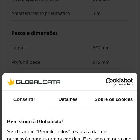
Amortecimento pneumático
Sim
Pesos e dimensões
Largura
800 mm
Profundidade
615 mm
Altura
110 mm
Consentir
Detalhes
Sobre os cookies
Classificações
Bem-vindo à Globaldata!
Se clicar em "Permitir todos", estará a dar-nos
permissão para usarmos cookies. Eles servem para que