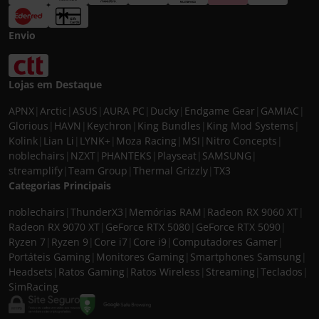
Envio
Lojas em Destaque
APNX
|
Arctic
|
ASUS
|
AURA PC
|
Ducky
|
Endgame Gear
|
GAMIAC
|
Glorious
|
HAVN
|
Keychron
|
King Bundles
|
King Mod Systems
|
Kolink
|
Lian Li
|
LYNK+
|
Moza Racing
|
MSI
|
Nitro Concepts
|
noblechairs
|
NZXT
|
PHANTEKS
|
Playseat
|
SAMSUNG
|
streamplify
|
Team Group
|
Thermal Grizzly
|
TX3
Categorias Principais
noblechairs
|
ThunderX3
|
Memórias RAM
|
Radeon RX 9060 XT
|
Radeon RX 9070 XT
|
GeForce RTX 5080
|
GeForce RTX 5090
|
Ryzen 7
|
Ryzen 9
|
Core i7
|
Core i9
|
Computadores Gamer
|
Portáteis Gaming
|
Monitores Gaming
|
Smartphones Samsung
|
Headsets
|
Ratos Gaming
|
Ratos Wireless
|
Streaming
|
Teclados
|
SimRacing