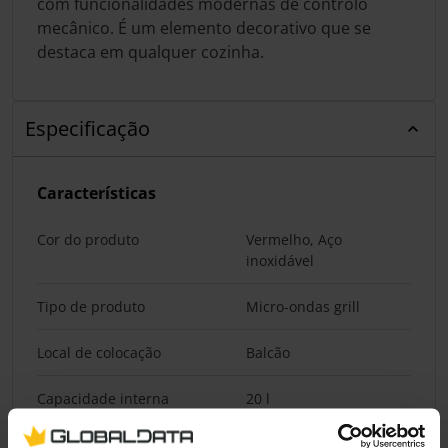
com funcionalidades modernas de controlo
mecânico. É um elemento decorativo que se
destaca em qualquer cozinha.
Especificação
Características
Cor do produto
Vermelho, Aço
inoxidável
Tipo de produto
Micro-ondas grill
Local de colocação
Balcão
Capacidade interna
20 l
Potência do microondas
700 W