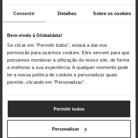
Tipo de controlo
Rotativo
Consentir
Detalhes
Sobre os cookies
Botões retráteis
Não
Bem-vindo à Globaldata!
Número de níveis de
6
Se clicar em "Permitir todos", estará a dar-nos
potência
permissão para usarmos cookies. Eles servem para que
possamos monitorar a utilização do nosso site, de forma
Dobradiça da porta
Esquerdo
a melhorar a sua experiência. A qualquer momento pode
ler a nossa política de cookies e personalizar quais
Luz interior
Sim
permite, clicando em "Personalizar".
Visor incorporado
Não
Temporizador
Sim
Permitir todos
Temporizador de 30 minutos
30 min
Personalizar