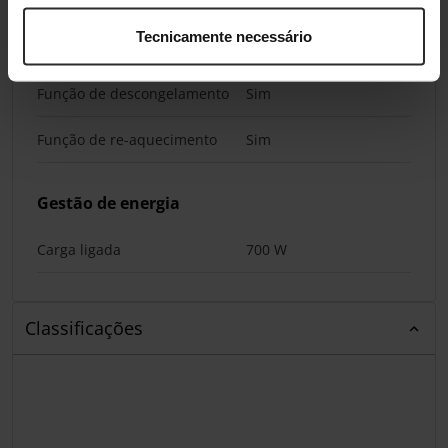
Funções & programas de cozedura
Tecnicamente necessário
Grelhador
Sim
Função de descongelamento
Sim
Função de re-aquecimento
Sim
Gestão de energia
Carga ligada
700 W
Classificações