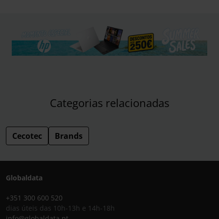
Categorias relacionadas
Cecotec
Brands
Globaldata
+351 300 600 520
dias úteis das 10h-13h e 14h-18h
info@globaldata.pt