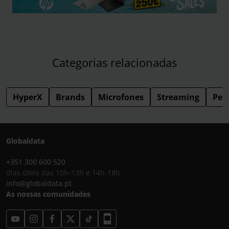
Categorias relacionadas
HyperX
Brands
Microfones
Streaming
Peri
Globaldata
+351 300 600 520
dias úteis das 10h-13h e 14h-18h
info@globaldata.pt
As nossas comunidades