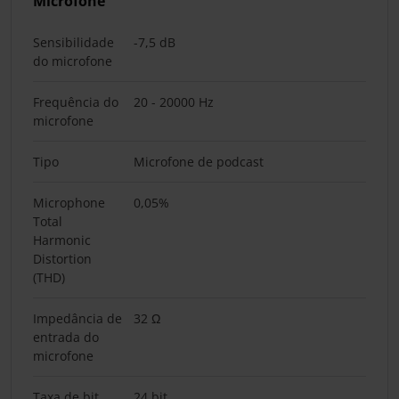
Microfone
Sensibilidade
-7,5 dB
do microfone
Frequência do
20 - 20000 Hz
microfone
Tipo
Microfone de podcast
Microphone
0,05%
Total
Harmonic
Distortion
(THD)
Impedância de
32 Ω
entrada do
microfone
Taxa de bit
24 bit