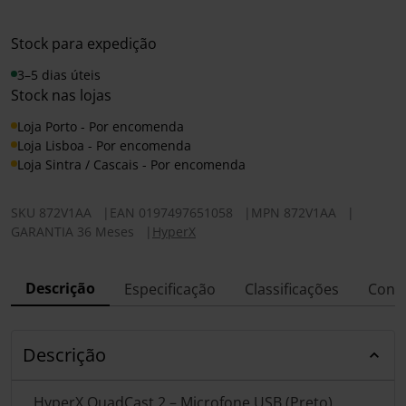
Stock para expedição
3–5 dias úteis
Stock nas lojas
Loja Porto - Por encomenda
Loja Lisboa - Por encomenda
Loja Sintra / Cascais - Por encomenda
SKU
872V1AA
|
EAN
0197497651058
|
MPN
872V1AA
|
GARANTIA 36 Meses
|
HyperX
Descrição
Especificação
Classificações
Conf
Descrição
HyperX QuadCast 2 – Microfone USB (Preto),