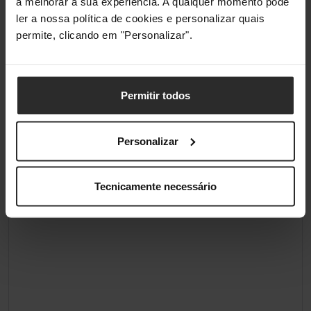
a melhorar a sua experiência. A qualquer momento pode
Fonte de
USB
ler a nossa política de cookies e personalizar quais
alimentação
permite, clicando em "Personalizar".
Technical details
Permitir todos
Período de
2 ano(s)
garantia
Personalizar
Classificações
Tecnicamente necessário