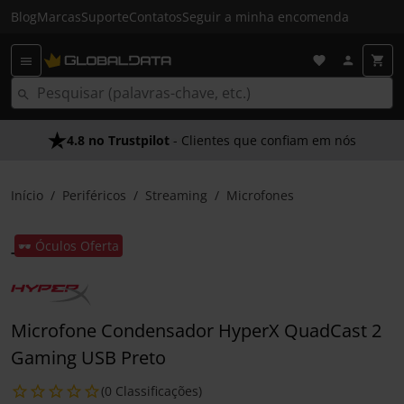
Blog
Marcas
Suporte
Contatos
Seguir a minha encomenda
4.8 no Trustpilot
- Clientes que confiam em nós
Início
Periféricos
Streaming
Microfones
🕶️ Óculos Oferta
Microfone Condensador HyperX QuadCast 2
Gaming USB Preto
(0 Classificações)