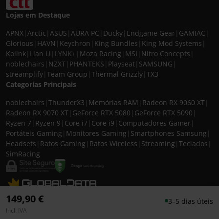
Lojas em Destaque
APNX
|
Arctic
|
ASUS
|
AURA PC
|
Ducky
|
Endgame Gear
|
GAMIAC
|
Glorious
|
HAVN
|
Keychron
|
King Bundles
|
King Mod Systems
|
Kolink
|
Lian Li
|
LYNK+
|
Moza Racing
|
MSI
|
Nitro Concepts
|
noblechairs
|
NZXT
|
PHANTEKS
|
Playseat
|
SAMSUNG
|
streamplify
|
Team Group
|
Thermal Grizzly
|
TX3
Categorias Principais
noblechairs
|
ThunderX3
|
Memórias RAM
|
Radeon RX 9060 XT
|
Radeon RX 9070 XT
|
GeForce RTX 5080
|
GeForce RTX 5090
|
Ryzen 7
|
Ryzen 9
|
Core i7
|
Core i9
|
Computadores Gamer
|
Portáteis Gaming
|
Monitores Gaming
|
Smartphones Samsung
|
Headsets
|
Ratos Gaming
|
Ratos Wireless
|
Streaming
|
Teclados
|
SimRacing
© 2026 CASEKING IBERIA. TODOS OS DIREITOS RESERVADOS. IVA incluído à
149,90 €
3–5 dias úteis
taxa em vigor para todos os produtos. As fotos apresentadas podem não
Incl. IVA
corresponder às configurações descritas. Preços e especificações sujeitos a