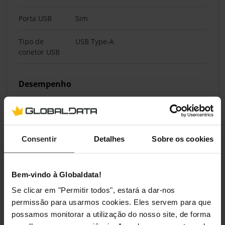
Porta USB
Sim
Tipo de
USB Type-A
conetor USB
Desempenho
Cor do
Preto
produto
Consentir
Detalhes
Sobre os cookies
LED backlight
Sim
Comprimento
3 m
Bem-vindo à Globaldata!
do cabo
Se clicar em "Permitir todos", estará a dar-nos
permissão para usarmos cookies. Eles servem para que
Gestão de energia
possamos monitorar a utilização do nosso site, de forma