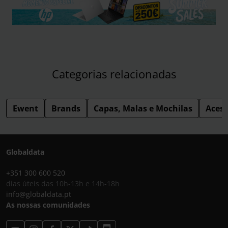
Categorias relacionadas
Ewent
Brands
Capas, Malas e Mochilas
Acess
Globaldata
+351 300 600 520
dias úteis das 10h-13h e 14h-18h
info@globaldata.pt
As nossas comunidades