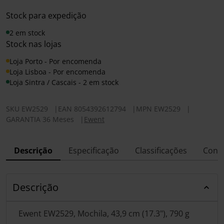
Stock para expedição
2 em stock
Stock nas lojas
Loja Porto - Por encomenda
Loja Lisboa - Por encomenda
Loja Sintra / Cascais - 2 em stock
SKU
EW2529
|
EAN
8054392612794
|
MPN
EW2529
|
GARANTIA 36 Meses
|
Ewent
Descrição
Especificação
Classificações
Conf
Descrição
Ewent EW2529, Mochila, 43,9 cm (17.3"), 790 g