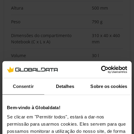
Altura
500 mm
Peso
790 g
Dimensões do compartimento
310 x 40 x 460
Notebook (C x L x A)
mm
Volume
30 l
Classificações
Consentir
Detalhes
Sobre os cookies
Bem-vindo à Globaldata!
Se clicar em "Permitir todos", estará a dar-nos
permissão para usarmos cookies. Eles servem para que
possamos monitorar a utilização do nosso site, de forma