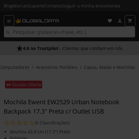
Blog
Marcas
Suporte
Contatos
Seguir a minha encomenda
4.8 no Trustpilot
- Clientes que confiam em nós
Computadores
Acessórios Portáteis
Capas, Malas e Mochilas
🕶️ Óculos Oferta
Mochila Ewent EW2529 Urban Notebook
Backpack 17.3" Preta c/ Outlet USB
(0 Classificações)
Mochila 43,9 cm (17.3") Preto
Poliéster