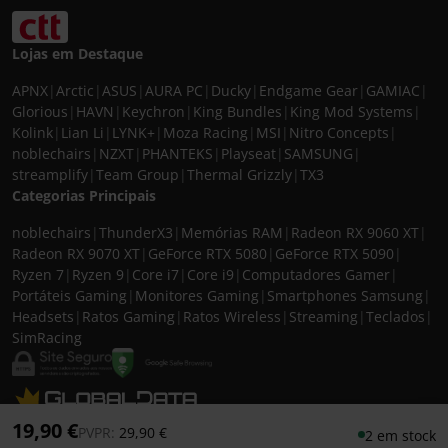
Lojas em Destaque
APNX
|
Arctic
|
ASUS
|
AURA PC
|
Ducky
|
Endgame Gear
|
GAMIAC
|
Glorious
|
HAVN
|
Keychron
|
King Bundles
|
King Mod Systems
|
Kolink
|
Lian Li
|
LYNK+
|
Moza Racing
|
MSI
|
Nitro Concepts
|
noblechairs
|
NZXT
|
PHANTEKS
|
Playseat
|
SAMSUNG
|
streamplify
|
Team Group
|
Thermal Grizzly
|
TX3
Categorias Principais
noblechairs
|
ThunderX3
|
Memórias RAM
|
Radeon RX 9060 XT
|
Radeon RX 9070 XT
|
GeForce RTX 5080
|
GeForce RTX 5090
|
Ryzen 7
|
Ryzen 9
|
Core i7
|
Core i9
|
Computadores Gamer
|
Portáteis Gaming
|
Monitores Gaming
|
Smartphones Samsung
|
Headsets
|
Ratos Gaming
|
Ratos Wireless
|
Streaming
|
Teclados
|
SimRacing
© 2026 CASEKING IBERIA. TODOS OS DIREITOS RESERVADOS. IVA incluído à
19,90 €
Preço reduzido de
para
PVPR:
29,90 €
2 em stock
taxa em vigor para todos os produtos. As fotos apresentadas podem não