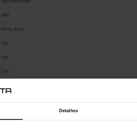
Aço inoxidável
Não
Preto, Azul
Sim
Sim
Sim
10 unidade(s)
Detalhes
200 W