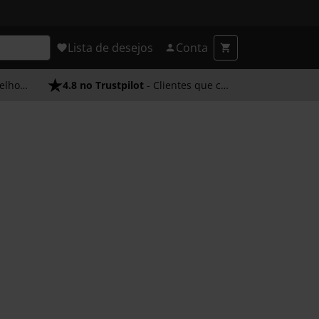
Lista de desejos
Conta
endimento
4.8 no Trustpilot
- Clientes que confiam em nós