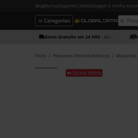
Blog
Marcas
Suporte
Contatos
Seguir a minha enc
Categorias
Envio Gratuito em 24 HRS
- Acima dos 50€
Início
Pequenos Eletrodomésticos
Máquinas 
🕶️ Óculos Oferta