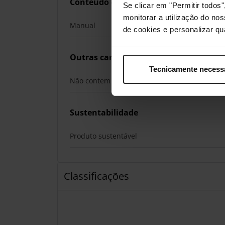
Conteúdo da embalagem
Se clicar em "Permitir todo
monitorar a utilização do no
Manual
de cookies e personalizar qu
Outras características
Tecnicamente necess
Não contem
Sustentabilidade
Produto sustentável
Classificações