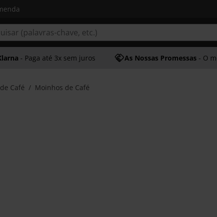
omenda
Klarna
- Paga até 3x sem juros
As Nossas Promessas
- O melhor at
de Café
Moinhos de Café