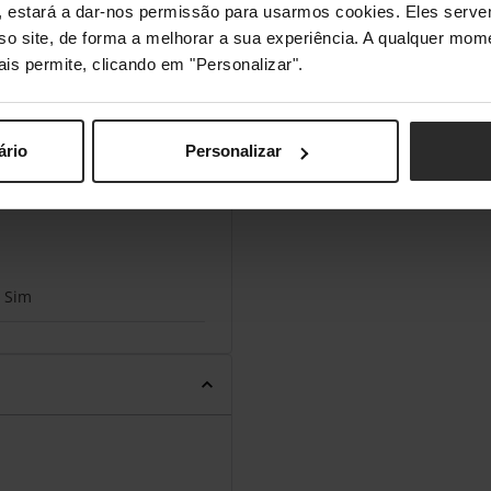
s", estará a dar-nos permissão para usarmos cookies. Eles ser
sso site, de forma a melhorar a sua experiência. A qualquer mome
Sim
ais permite, clicando em "Personalizar".
ário
Personalizar
Bisfenol-A (BPA)
Sim