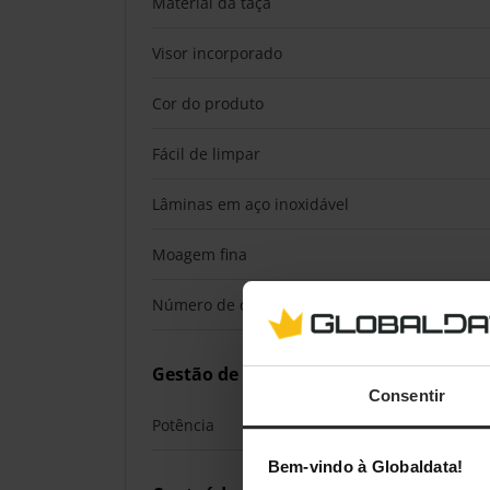
Material da taça
Visor incorporado
Cor do produto
Fácil de limpar
Lâminas em aço inoxidável
Moagem fina
Número de copos
Gestão de energia
Consentir
Potência
Bem-vindo à Globaldata!