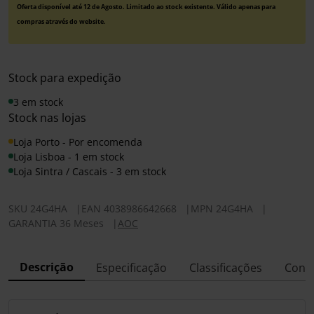
Oferta disponível até 12 de Agosto. Limitado ao stock existente. Válido apenas para
compras através do website.
Stock para expedição
3 em stock
Stock nas lojas
Loja Porto - Por encomenda
Loja Lisboa - 1 em stock
Loja Sintra / Cascais - 3 em stock
SKU
24G4HA
|
EAN
4038986642668
|
MPN
24G4HA
|
GARANTIA 36 Meses
|
AOC
Descrição
Especificação
Classificações
Conf