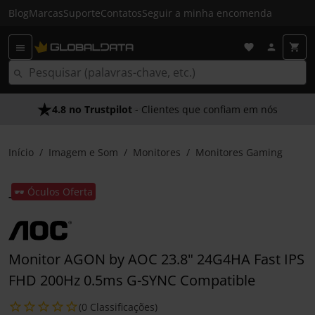
Blog
Marcas
Suporte
Contatos
Seguir a minha encomenda
4.8 no Trustpilot
- Clientes que confiam em nós
Início
Imagem e Som
Monitores
Monitores Gaming
🕶️ Óculos Oferta
Monitor AGON by AOC 23.8" 24G4HA Fast IPS
FHD 200Hz 0.5ms G-SYNC Compatible
(0 Classificações)