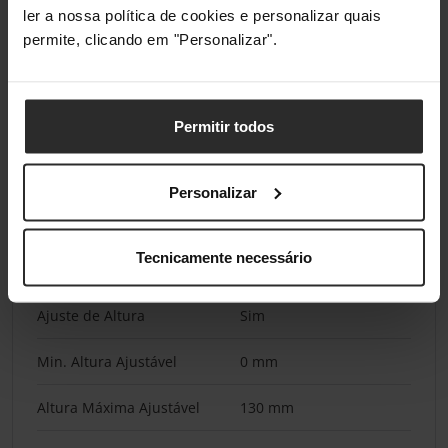
Tecnologia Adaptive Sync
adaptiveSync, NVIDIA G-
ler a nossa política de cookies e personalizar quais
(G-SYNC / FreeSync)
SYNC Compatible
permite, clicando em "Personalizar".
Especificação Padrão
DisplayPort 1.4, HDMI 2.0
Permitir todos
Conectividade
Conector Peripheral
1 x 3,5 mm Jack 3-Pole,
Personalizar
TRS
Tecnicamente necessário
Ergonomia
Ajuste de Altura
Sim
Min. Altura Ajustável
0 mm
Altura Máxima Ajustável
130 mm