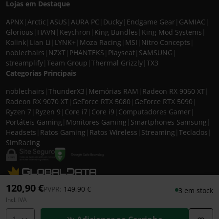
Lojas em Destaque
APNX
|
Arctic
|
ASUS
|
AURA PC
|
Ducky
|
Endgame Gear
|
GAMIAC
|
Glorious
|
HAVN
|
Keychron
|
King Bundles
|
King Mod Systems
|
Kolink
|
Lian Li
|
LYNK+
|
Moza Racing
|
MSI
|
Nitro Concepts
|
noblechairs
|
NZXT
|
PHANTEKS
|
Playseat
|
SAMSUNG
|
streamplify
|
Team Group
|
Thermal Grizzly
|
TX3
Categorias Principais
noblechairs
|
ThunderX3
|
Memórias RAM
|
Radeon RX 9060 XT
|
Radeon RX 9070 XT
|
GeForce RTX 5080
|
GeForce RTX 5090
|
Ryzen 7
|
Ryzen 9
|
Core i7
|
Core i9
|
Computadores Gamer
|
Portáteis Gaming
|
Monitores Gaming
|
Smartphones Samsung
|
Headsets
|
Ratos Gaming
|
Ratos Wireless
|
Streaming
|
Teclados
|
SimRacing
© 2026 CASEKING IBERIA. TODOS OS DIREITOS RESERVADOS. IVA incluído à
120,90 €
Preço reduzido de
para
PVPR:
149,90 €
3 em stock
taxa em vigor para todos os produtos. As fotos apresentadas podem não
Incl. IVA
corresponder às configurações descritas. Preços e especificações sujeitos a
alteração sem aviso prévio. A caseking Iberia declina qualquer