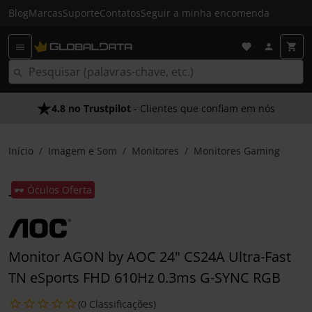
Blog
Marcas
Suporte
Contatos
Seguir a minha encomenda
4.8 no Trustpilot
- Clientes que confiam em nós
Início
Imagem e Som
Monitores
Monitores Gaming
🕶️ Óculos Oferta
Monitor AGON by AOC 24" CS24A Ultra-Fast
TN eSports FHD 610Hz 0.3ms G-SYNC RGB
(0 Classificações)