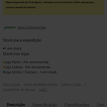
Oferta disponível até 12 de Agosto. Limitado ao stock existente. Válido apenas para
compras através do website.
Mais Informações
Stock para expedição
1 em stock
Stock nas lojas
Loja Porto - Por encomenda
Loja Lisboa - Por encomenda
Loja Sintra / Cascais - 1 em stock
SKU
CS24A
|
EAN
4038986143356
|
MPN
CS24A
|
GARANTIA 36 Meses
|
AOC
Descrição
Especificação
Classificações
Conf