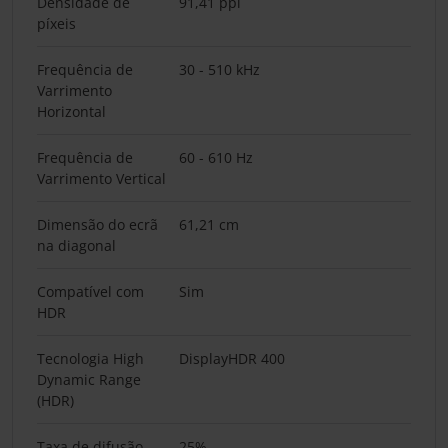
Densidade de
91,41 ppi
píxeis
Frequência de
30 - 510 kHz
Varrimento
Horizontal
Frequência de
60 - 610 Hz
Varrimento Vertical
Dimensão do ecrã
61,21 cm
na diagonal
Compatível com
Sim
HDR
Tecnologia High
DisplayHDR 400
Dynamic Range
(HDR)
Taxa de difusão
25%