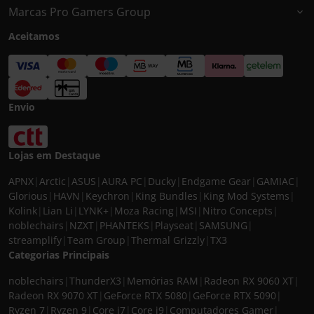
Marcas Pro Gamers Group
Aceitamos
Envio
Lojas em Destaque
APNX
|
Arctic
|
ASUS
|
AURA PC
|
Ducky
|
Endgame Gear
|
GAMIAC
|
Glorious
|
HAVN
|
Keychron
|
King Bundles
|
King Mod Systems
|
Kolink
|
Lian Li
|
LYNK+
|
Moza Racing
|
MSI
|
Nitro Concepts
|
noblechairs
|
NZXT
|
PHANTEKS
|
Playseat
|
SAMSUNG
|
streamplify
|
Team Group
|
Thermal Grizzly
|
TX3
Categorias Principais
noblechairs
|
ThunderX3
|
Memórias RAM
|
Radeon RX 9060 XT
|
Radeon RX 9070 XT
|
GeForce RTX 5080
|
GeForce RTX 5090
|
Ryzen 7
|
Ryzen 9
|
Core i7
|
Core i9
|
Computadores Gamer
|