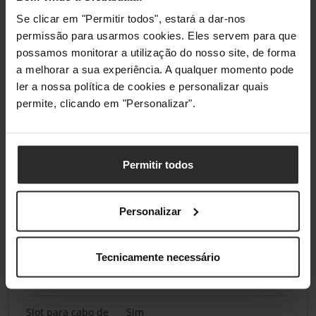
Se clicar em "Permitir todos", estará a dar-nos
Versão DisplayPort
1.4
permissão para usarmos cookies. Eles servem para que
possamos monitorar a utilização do nosso site, de forma
Saída para
Sim
a melhorar a sua experiência. A qualquer momento pode
auscultador
ler a nossa política de cookies e personalizar quais
permite, clicando em "Personalizar".
Saída de
1
auscultadores
HDCP
Sim
Permitir todos
Versão HDCP
2.3
Personalizar
Ergonomia
Tecnicamente necessário
Gestão melhorada
Sim
de cabos
Slot para cabo de
Sim