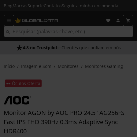
Blog
Marcas
Suporte
Contatos
Seguir a minha encomenda
4.8 no Trustpilot
- Clientes que confiam em nós
Início
Imagem e Som
Monitores
Monitores Gaming
🕶️ Óculos Oferta
Monitor AGON by AOC PRO 24.5" AG256FS
Fast IPS FHD 390Hz 0.3ms Adaptive Sync
HDR400