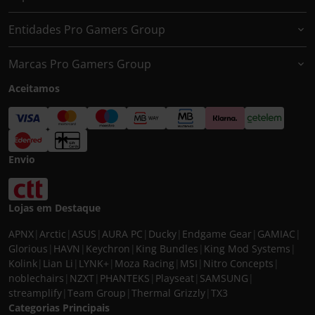
Entidades Pro Gamers Group
Marcas Pro Gamers Group
Aceitamos
Envio
Lojas em Destaque
APNX
|
Arctic
|
ASUS
|
AURA PC
|
Ducky
|
Endgame Gear
|
GAMIAC
|
Glorious
|
HAVN
|
Keychron
|
King Bundles
|
King Mod Systems
|
Kolink
|
Lian Li
|
LYNK+
|
Moza Racing
|
MSI
|
Nitro Concepts
|
noblechairs
|
NZXT
|
PHANTEKS
|
Playseat
|
SAMSUNG
|
streamplify
|
Team Group
|
Thermal Grizzly
|
TX3
Categorias Principais