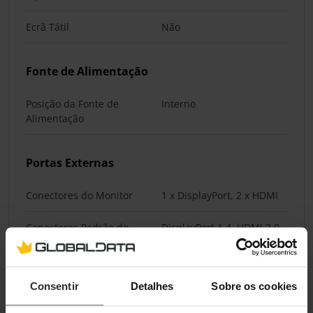
Ecrã Tátil
Não
Fonte de Alimentação
Posição da Fonte de
Interno
Alimentação
Portas Externas
Conectores do Monitor
1 x DisplayPort, 2 x HDMI
Conectores Padrão do
DisplayPort 1.4, HDMI 2.0
Monitor
Hub USB
Sim
Consentir
Detalhes
Sobre os cookies