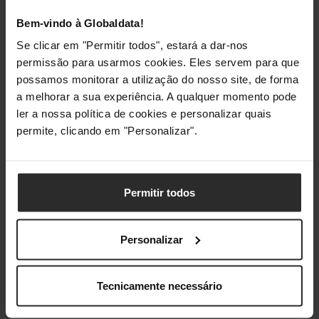
Normas/Especificações
Bem-vindo à Globaldata!
Tecnologia Adaptive Sync
adaptiveSync, AMD
Se clicar em "Permitir todos", estará a dar-nos
(G-SYNC / FreeSync)
FreeSync Premium
permissão para usarmos cookies. Eles servem para que
possamos monitorar a utilização do nosso site, de forma
Especificação Padrão
DisplayPort 1.4, HDMI 2.0
a melhorar a sua experiência. A qualquer momento pode
ler a nossa política de cookies e personalizar quais
Conectividade
permite, clicando em "Personalizar".
Conector Peripheral
1 x 3,5 mm Jack 3-Pole,
TRS, 4 x USB 3.0 Tipo-A
Permitir todos
Ergonomia
Personalizar
Ajuste de Altura
Sim
Tecnicamente necessário
Min. Altura Ajustável
0 mm