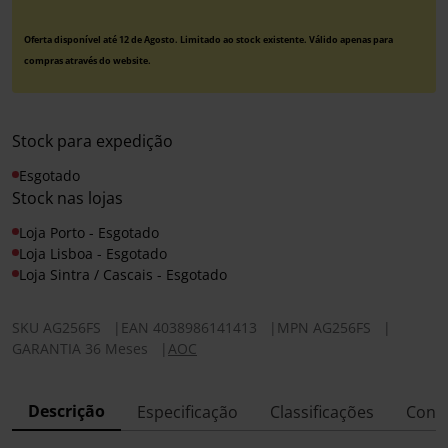
Oferta disponível até 12 de Agosto. Limitado ao stock existente. Válido apenas para
compras através do website.
Stock para expedição
Esgotado
Stock nas lojas
Loja Porto - Esgotado
Loja Lisboa - Esgotado
Loja Sintra / Cascais - Esgotado
SKU
AG256FS
|
EAN
4038986141413
|
MPN
AG256FS
|
GARANTIA 36 Meses
|
AOC
Descrição
Especificação
Classificações
Conf