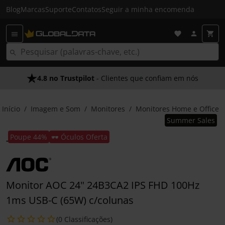
Blog
Marcas
Suporte
Contatos
Seguir a minha encomenda
4.8 no Trustpilot
- Clientes que confiam em nós
Início
Imagem e Som
Monitores
Monitores Home e Office
Summer Sales
Poupe 44%
🕶️ Óculos Oferta
Monitor AOC 24" 24B3CA2 IPS FHD 100Hz
1ms USB-C (65W) c/colunas
(0 Classificações)