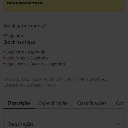
compras através do website.
Stock para expedição
Esgotado
Stock nas lojas
Loja Porto - Esgotado
Loja Lisboa - Esgotado
Loja Sintra / Cascais - Esgotado
SKU
24B3CA2
|
EAN
4038986141468
|
MPN
24B3CA2
|
GARANTIA 36 Meses
|
AOC
Descrição
Especificação
Classificações
Conf
Descrição