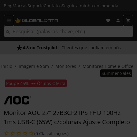
Blog
Marcas
Suporte
Contatos
Seguir a minha encomenda
4.8 no Trustpilot
- Clientes que confiam em nós
Início
Imagem e Som
Monitores
Monitores Home e Office
Summer Sales
Poupe 45%
🕶️ Óculos Oferta
Monitor AOC 27" 27B3CF2 IPS FHD 100Hz
1ms USB-C (65W) c/colunas Ajuste Completo
(0 Classificações)