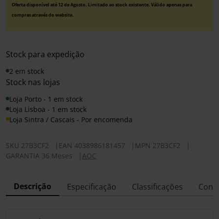
Oferta disponível até 12 de Agosto. Limitado ao stock existente. Válido apenas para
compras através do website.
Stock para expedição
2 em stock
Stock nas lojas
Loja Porto - 1 em stock
Loja Lisboa - 1 em stock
Loja Sintra / Cascais - Por encomenda
SKU
27B3CF2
|
EAN
4038986181457
|
MPN
27B3CF2
|
GARANTIA 36 Meses
|
AOC
Descrição
Especificação
Classificações
Conf