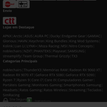
Envio
Lojas em Destaque
APNX
|
Arctic
|
ASUS
|
AURA PC
|
Ducky
|
Endgame Gear
|
GAMIAC
|
Glorious
|
HAVN
|
Keychron
|
King Bundles
|
King Mod Systems
|
Kolink
|
Lian Li
|
LYNK+
|
Moza Racing
|
MSI
|
Nitro Concepts
|
noblechairs
|
NZXT
|
PHANTEKS
|
Playseat
|
SAMSUNG
|
streamplify
|
Team Group
|
Thermal Grizzly
|
TX3
Categorias Principais
noblechairs
|
ThunderX3
|
Memórias RAM
|
Radeon RX 9060 XT
|
Radeon RX 9070 XT
|
GeForce RTX 5080
|
GeForce RTX 5090
|
Ryzen 7
|
Ryzen 9
|
Core i7
|
Core i9
|
Computadores Gamer
|
Portáteis Gaming
|
Monitores Gaming
|
Smartphones Samsung
|
Headsets
|
Ratos Gaming
|
Ratos Wireless
|
Streaming
|
Teclados
|
SimRacing